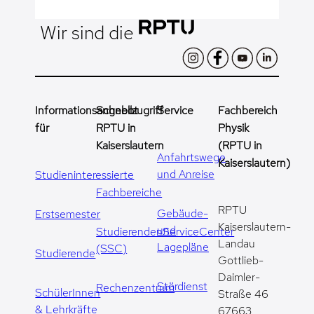
Wir sind die
Informationsangebot
Schnellzugriff
Service
Fachbereich
für
RPTU in
Physik
Kaiserslautern
(RPTU in
Anfahrtswege
Kaiserslautern)
und Anreise
Studieninteressierte
Fachbereiche
RPTU
Gebäude-
Erstsemester
Kaiserslautern-
und
StudierendenServiceCenter
Landau
Lagepläne
(SSC)
Studierende
Gottlieb-
Daimler-
Stördienst
Rechenzentrum
SchülerInnen
Straße 46
& Lehrkräfte
67663