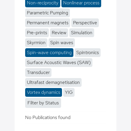
Non-reciprocity
Nonlinear process
Parametric Pumping
Permanent magnets
Perspective
Pre-prints
Review
Simulation
Skyrmion
Spin waves
Spin-wave computing
Spintronics
Surface Acoustic Waves (SAW)
Transducer
Ultrafast demagnetisation
Vortex dynamics
YIG
Filter by Status
No Publications found