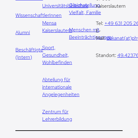
Gleichstellung,
Universitätsbibliothek
Kaiserslautern
Vielfalt, Familie
WissenschaftlerInnen
Mensa
Tel:
+49 631 205 2
Menschen mit
Kaiserslautern
E-
Alumni
Beeinträchtigungen
Mail:
dekanat(at)phy
Sport,
Beschäftigte
Gesundheit,
Standort:
49.42376
(Intern)
Wohlbefinden
Abteilung für
internationale
Angelegenheiten
Zentrum für
Lehrerbildung