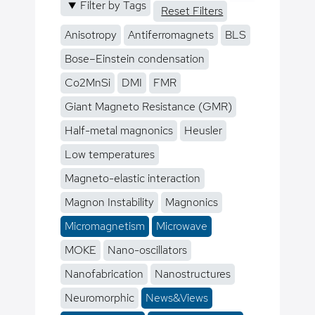
Filter by Tags
Reset Filters
Anisotropy
Antiferromagnets
BLS
Bose–Einstein condensation
Co2MnSi
DMI
FMR
Giant Magneto Resistance (GMR)
Half-metal magnonics
Heusler
Low temperatures
Magneto-elastic interaction
Magnon Instability
Magnonics
Micromagnetism
Microwave
MOKE
Nano-oscillators
Nanofabrication
Nanostructures
Neuromorphic
News&Views