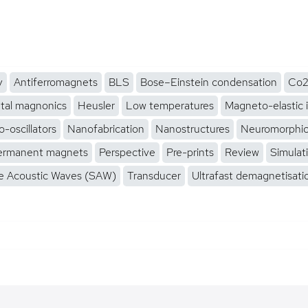
y
Antiferromagnets
BLS
Bose–Einstein condensation
Co2
tal magnonics
Heusler
Low temperatures
Magneto-elastic 
-oscillators
Nanofabrication
Nanostructures
Neuromorphi
ermanent magnets
Perspective
Pre-prints
Review
Simulat
e Acoustic Waves (SAW)
Transducer
Ultrafast demagnetisati