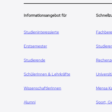
Informationsangebot für
Schnellzu
Studieninteressierte
Fachbere
Erstsemester
Studiere
Studierende
Rechenz
SchülerInnen & Lehrkräfte
Universit
WissenschaftlerInnen
Mensa Ka
Alumni
Sport, G