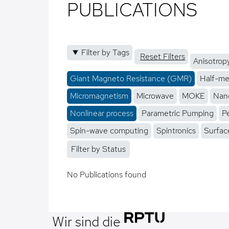
PUBLICATIONS
Filter by Tags
Reset Filters
Anisotrop
Giant Magneto Resistance (GMR)
Half-me
Micromagnetism
Microwave
MOKE
Nano
Nonlinear process
Parametric Pumping
P
Spin-wave computing
Spintronics
Surfac
Filter by Status
No Publications found
Wir sind die