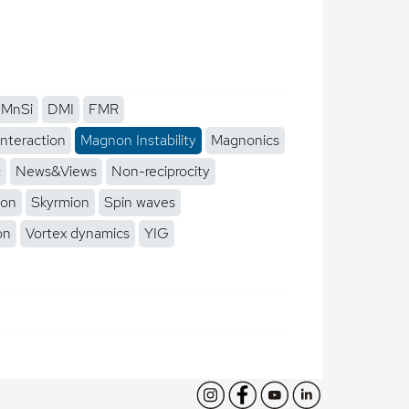
MnSi
DMI
FMR
interaction
Magnon Instability
Magnonics
c
News&Views
Non-reciprocity
ion
Skyrmion
Spin waves
on
Vortex dynamics
YIG