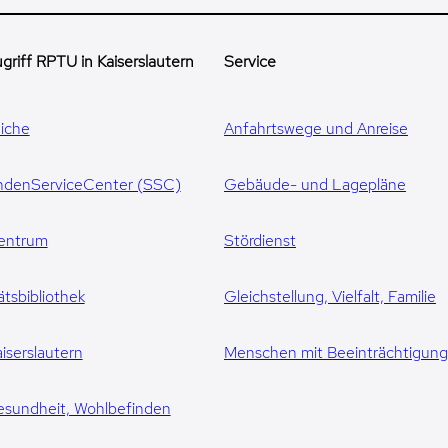
griff RPTU in Kaiserslautern
Service
iche
Anfahrtswege und Anreise
ndenServiceCenter (SSC)
Gebäude- und Lagepläne
entrum
Stördienst
ätsbibliothek
Gleichstellung, Vielfalt, Familie
iserslautern
Menschen mit Beeinträchtigun
esundheit, Wohlbefinden