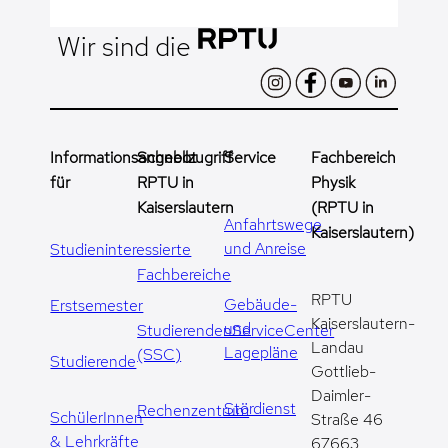
Wir sind die
Informationsangebot
Schnellzugriff
Service
Fachbereich
für
RPTU in
Physik
Kaiserslautern
(RPTU in
Anfahrtswege
Kaiserslautern)
und Anreise
Studieninteressierte
Fachbereiche
RPTU
Gebäude-
Erstsemester
Kaiserslautern-
und
StudierendenServiceCenter
Landau
Lagepläne
(SSC)
Studierende
Gottlieb-
Daimler-
Stördienst
Rechenzentrum
SchülerInnen
Straße 46
& Lehrkräfte
67663