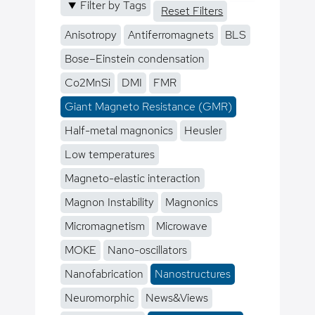
Filter by Tags
Reset Filters
Anisotropy
Antiferromagnets
BLS
Bose–Einstein condensation
Co2MnSi
DMI
FMR
Giant Magneto Resistance (GMR)
Half-metal magnonics
Heusler
Low temperatures
Magneto-elastic interaction
Magnon Instability
Magnonics
Micromagnetism
Microwave
MOKE
Nano-oscillators
Nanofabrication
Nanostructures
Neuromorphic
News&Views