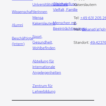
Gleichstellung,
Universitätsbibliothek
Kaiserslautern
Vielfalt, Familie
WissenschaftlerInnen
Mensa
Tel:
+49 631 205 2
Menschen mit
Kaiserslautern
E-
Alumni
Beeinträchtigungen
Mail:
dekanat(at)phy
Sport,
Beschäftigte
Gesundheit,
Standort:
49.42376
(Intern)
Wohlbefinden
Abteilung für
internationale
Angelegenheiten
Zentrum für
Lehrerbildung