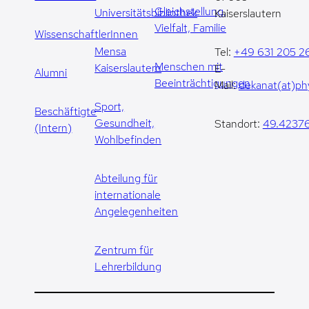
Gleichstellung,
Universitätsbibliothek
Kaiserslautern
Vielfalt, Familie
WissenschaftlerInnen
Mensa
Tel:
+49 631 205 2
Menschen mit
Kaiserslautern
E-
Alumni
Beeinträchtigungen
Mail:
dekanat(at)phy
Sport,
Beschäftigte
Gesundheit,
Standort:
49.42376
(Intern)
Wohlbefinden
Abteilung für
internationale
Angelegenheiten
Zentrum für
Lehrerbildung