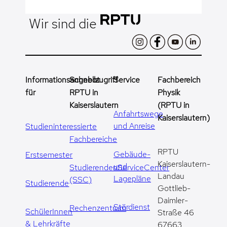
Wir sind die
Informationsangebot
Schnellzugriff
Service
Fachbereich
für
RPTU in
Physik
Kaiserslautern
(RPTU in
Anfahrtswege
Kaiserslautern)
und Anreise
Studieninteressierte
Fachbereiche
RPTU
Gebäude-
Erstsemester
Kaiserslautern-
und
StudierendenServiceCenter
Landau
Lagepläne
(SSC)
Studierende
Gottlieb-
Daimler-
Stördienst
Rechenzentrum
SchülerInnen
Straße 46
& Lehrkräfte
67663