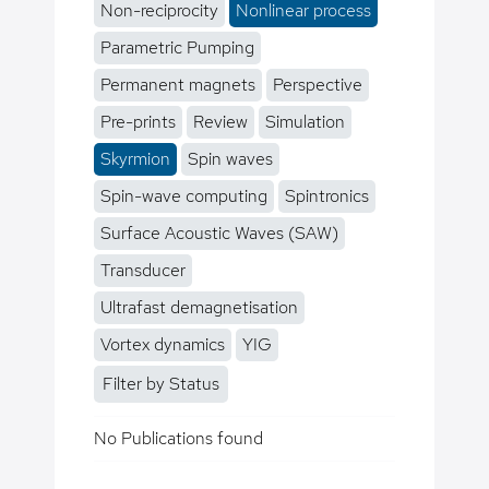
Non-reciprocity
Nonlinear process
Parametric Pumping
Permanent magnets
Perspective
Pre-prints
Review
Simulation
Skyrmion
Spin waves
Spin-wave computing
Spintronics
Surface Acoustic Waves (SAW)
Transducer
Ultrafast demagnetisation
Vortex dynamics
YIG
Filter by Status
No Publications found