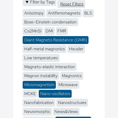
Filter by Tags
Reset Filters
Anisotropy
Antiferromagnets
BLS
Bose–Einstein condensation
Co2MnSi
DMI
FMR
Giant Magneto Resistance (GMR)
Half-metal magnonics
Heusler
Low temperatures
Magneto-elastic interaction
Magnon Instability
Magnonics
Micromagnetism
Microwave
MOKE
Nano-oscillators
Nanofabrication
Nanostructures
Neuromorphic
News&Views