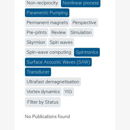
Non-reciprocity
Nonlinear process
Parametric Pumping
Permanent magnets
Perspective
Pre-prints
Review
Simulation
Skyrmion
Spin waves
Spin-wave computing
Spintronics
Surface Acoustic Waves (SAW)
Transducer
Ultrafast demagnetisation
Vortex dynamics
YIG
Filter by Status
No Publications found