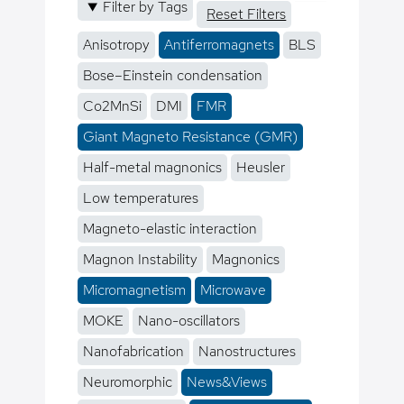
Filter by Tags
Reset Filters
Anisotropy
Antiferromagnets
BLS
Bose–Einstein condensation
Co2MnSi
DMI
FMR
Giant Magneto Resistance (GMR)
Half-metal magnonics
Heusler
Low temperatures
Magneto-elastic interaction
Magnon Instability
Magnonics
Micromagnetism
Microwave
MOKE
Nano-oscillators
Nanofabrication
Nanostructures
Neuromorphic
News&Views