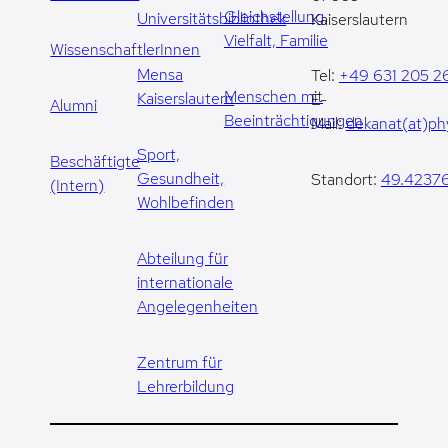
Gleichstellung,
Universitätsbibliothek
Kaiserslautern
Vielfalt, Familie
WissenschaftlerInnen
Mensa
Tel:
+49 631 205 2
Menschen mit
Kaiserslautern
E-
Alumni
Beeinträchtigungen
Mail:
dekanat(at)phy
Sport,
Beschäftigte
Gesundheit,
Standort:
49.42376
(Intern)
Wohlbefinden
Abteilung für
internationale
Angelegenheiten
Zentrum für
Lehrerbildung