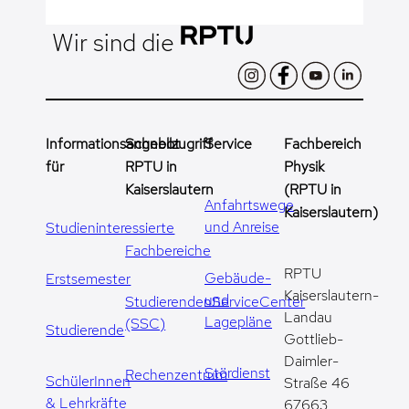
Wir sind die
Informationsangebot
Schnellzugriff
Service
Fachbereich
für
RPTU in
Physik
Kaiserslautern
(RPTU in
Anfahrtswege
Kaiserslautern)
und Anreise
Studieninteressierte
Fachbereiche
RPTU
Gebäude-
Erstsemester
Kaiserslautern-
und
StudierendenServiceCenter
Landau
Lagepläne
(SSC)
Studierende
Gottlieb-
Daimler-
Stördienst
Rechenzentrum
SchülerInnen
Straße 46
& Lehrkräfte
67663