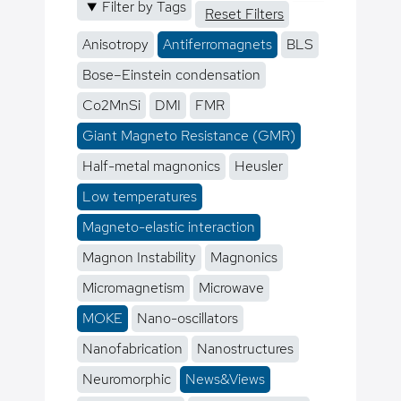
Filter by Tags
Reset Filters
Anisotropy
Antiferromagnets
BLS
Bose–Einstein condensation
Co2MnSi
DMI
FMR
Giant Magneto Resistance (GMR)
Half-metal magnonics
Heusler
Low temperatures
Magneto-elastic interaction
Magnon Instability
Magnonics
Micromagnetism
Microwave
MOKE
Nano-oscillators
Nanofabrication
Nanostructures
Neuromorphic
News&Views