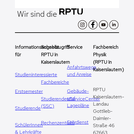
Wir sind die
Informationsangebot
Schnellzugriff
Service
Fachbereich
für
RPTU in
Physik
Kaiserslautern
(RPTU in
Anfahrtswege
Kaiserslautern)
und Anreise
Studieninteressierte
Fachbereiche
RPTU
Gebäude-
Erstsemester
Kaiserslautern-
und
StudierendenServiceCenter
Landau
Lagepläne
(SSC)
Studierende
Gottlieb-
Daimler-
Stördienst
Rechenzentrum
SchülerInnen
Straße 46
& Lehrkräfte
67663