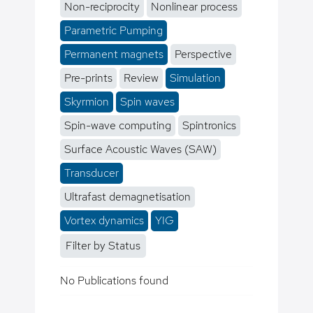
Non-reciprocity
Nonlinear process
Parametric Pumping
Permanent magnets
Perspective
Pre-prints
Review
Simulation
Skyrmion
Spin waves
Spin-wave computing
Spintronics
Surface Acoustic Waves (SAW)
Transducer
Ultrafast demagnetisation
Vortex dynamics
YIG
Filter by Status
No Publications found