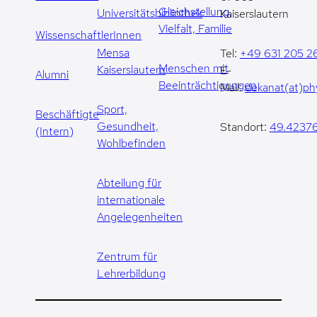
Gleichstellung,
Universitätsbibliothek
Kaiserslautern
Vielfalt, Familie
WissenschaftlerInnen
Mensa
Tel:
+49 631 205 2
Menschen mit
Kaiserslautern
E-
Alumni
Beeinträchtigungen
Mail:
dekanat(at)phy
Sport,
Beschäftigte
Gesundheit,
Standort:
49.42376
(Intern)
Wohlbefinden
Abteilung für
internationale
Angelegenheiten
Zentrum für
Lehrerbildung