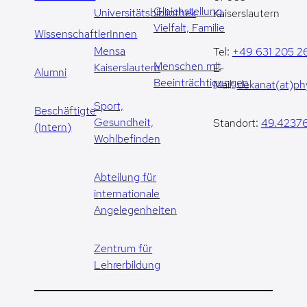
Gleichstellung,
Universitätsbibliothek
Kaiserslautern
Vielfalt, Familie
WissenschaftlerInnen
Mensa
Tel:
+49 631 205 2
Menschen mit
Kaiserslautern
E-
Alumni
Beeinträchtigungen
Mail:
dekanat(at)phy
Sport,
Beschäftigte
Gesundheit,
Standort:
49.42376
(Intern)
Wohlbefinden
Abteilung für
internationale
Angelegenheiten
Zentrum für
Lehrerbildung