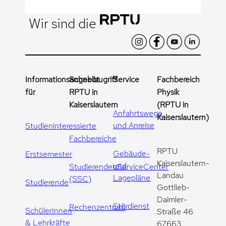
Wir sind die
Informationsangebot
Schnellzugriff
Service
Fachbereich
für
RPTU in
Physik
Kaiserslautern
(RPTU in
Anfahrtswege
Kaiserslautern)
und Anreise
Studieninteressierte
Fachbereiche
RPTU
Gebäude-
Erstsemester
Kaiserslautern-
und
StudierendenServiceCenter
Landau
Lagepläne
(SSC)
Studierende
Gottlieb-
Daimler-
Stördienst
Rechenzentrum
SchülerInnen
Straße 46
& Lehrkräfte
67663