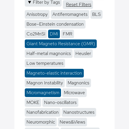
Filter by Tags
Reset Filters
Anisotropy
Antiferromagnets
BLS
Bose–Einstein condensation
Co2MnSi
DMI
FMR
Giant Magneto Resistance (GMR)
Half-metal magnonics
Heusler
Low temperatures
Magneto-elastic interaction
Magnon Instability
Magnonics
Micromagnetism
Microwave
MOKE
Nano-oscillators
Nanofabrication
Nanostructures
Neuromorphic
News&Views