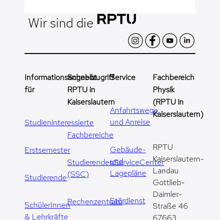
Wir sind die
Informationsangebot
Schnellzugriff
Service
Fachbereich
für
RPTU in
Physik
Kaiserslautern
(RPTU in
Anfahrtswege
Kaiserslautern)
und Anreise
Studieninteressierte
Fachbereiche
RPTU
Gebäude-
Erstsemester
Kaiserslautern-
und
StudierendenServiceCenter
Landau
Lagepläne
(SSC)
Studierende
Gottlieb-
Daimler-
Stördienst
Rechenzentrum
SchülerInnen
Straße 46
& Lehrkräfte
67663