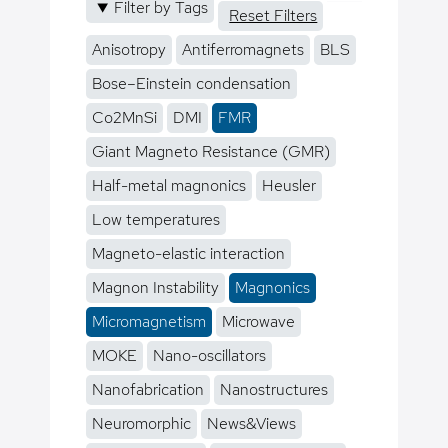
Filter by Tags
Reset Filters
Anisotropy
Antiferromagnets
BLS
Bose–Einstein condensation
Co2MnSi
DMI
FMR
Giant Magneto Resistance (GMR)
Half-metal magnonics
Heusler
Low temperatures
Magneto-elastic interaction
Magnon Instability
Magnonics
Micromagnetism
Microwave
MOKE
Nano-oscillators
Nanofabrication
Nanostructures
Neuromorphic
News&Views