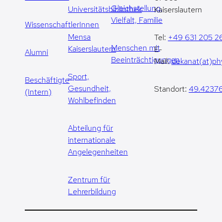
Gleichstellung,
Universitätsbibliothek
Kaiserslautern
Vielfalt, Familie
WissenschaftlerInnen
Mensa
Tel:
+49 631 205 2
Menschen mit
Kaiserslautern
E-
Alumni
Beeinträchtigungen
Mail:
dekanat(at)phy
Sport,
Beschäftigte
Gesundheit,
Standort:
49.42376
(Intern)
Wohlbefinden
Abteilung für
internationale
Angelegenheiten
Zentrum für
Lehrerbildung