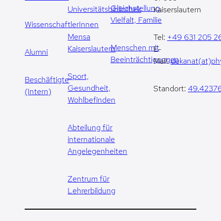
Gleichstellung,
Universitätsbibliothek
Kaiserslautern
Vielfalt, Familie
WissenschaftlerInnen
Mensa
Tel:
+49 631 205 2
Menschen mit
Kaiserslautern
E-
Alumni
Beeinträchtigungen
Mail:
dekanat(at)phy
Sport,
Beschäftigte
Gesundheit,
Standort:
49.42376
(Intern)
Wohlbefinden
Abteilung für
internationale
Angelegenheiten
Zentrum für
Lehrerbildung