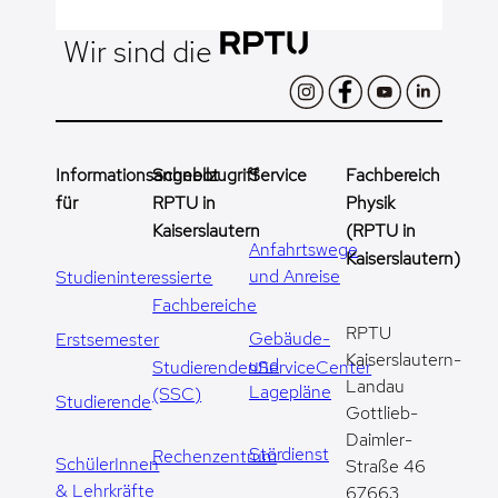
Wir sind die
Informationsangebot
Schnellzugriff
Service
Fachbereich
für
RPTU in
Physik
Kaiserslautern
(RPTU in
Anfahrtswege
Kaiserslautern)
und Anreise
Studieninteressierte
Fachbereiche
RPTU
Gebäude-
Erstsemester
Kaiserslautern-
und
StudierendenServiceCenter
Landau
Lagepläne
(SSC)
Studierende
Gottlieb-
Daimler-
Stördienst
Rechenzentrum
SchülerInnen
Straße 46
& Lehrkräfte
67663