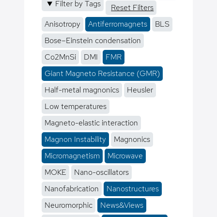
Filter by Tags
Reset Filters
Anisotropy
Antiferromagnets
BLS
Bose–Einstein condensation
Co2MnSi
DMI
FMR
Giant Magneto Resistance (GMR)
Half-metal magnonics
Heusler
Low temperatures
Magneto-elastic interaction
Magnon Instability
Magnonics
Micromagnetism
Microwave
MOKE
Nano-oscillators
Nanofabrication
Nanostructures
Neuromorphic
News&Views