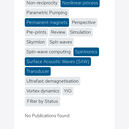
Non-reciprocity
Nonlinear process
Parametric Pumping
Permanent magnets
Perspective
Pre-prints
Review
Simulation
Skyrmion
Spin waves
Spin-wave computing
Spintronics
Surface Acoustic Waves (SAW)
Transducer
Ultrafast demagnetisation
Vortex dynamics
YIG
Filter by Status
No Publications found