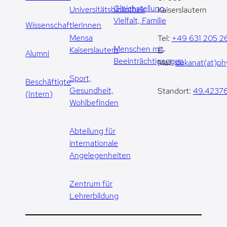
Gleichstellung,
Universitätsbibliothek
Kaiserslautern
Vielfalt, Familie
WissenschaftlerInnen
Mensa
Tel:
+49 631 205 2
Menschen mit
Kaiserslautern
E-
Alumni
Beeinträchtigungen
Mail:
dekanat(at)phy
Sport,
Beschäftigte
Gesundheit,
Standort:
49.42376
(Intern)
Wohlbefinden
Abteilung für
internationale
Angelegenheiten
Zentrum für
Lehrerbildung