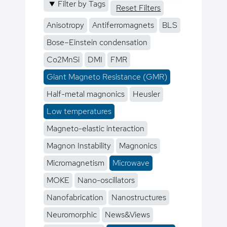
Filter by Tags
Reset Filters
Anisotropy
Antiferromagnets
BLS
Bose–Einstein condensation
Co2MnSi
DMI
FMR
Giant Magneto Resistance (GMR)
Half-metal magnonics
Heusler
Low temperatures
Magneto-elastic interaction
Magnon Instability
Magnonics
Micromagnetism
Microwave
MOKE
Nano-oscillators
Nanofabrication
Nanostructures
Neuromorphic
News&Views