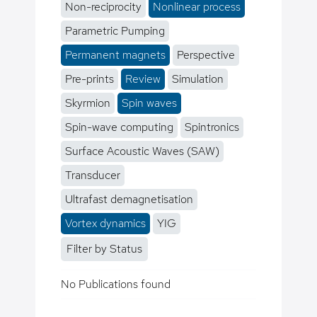
Non-reciprocity
Nonlinear process
Parametric Pumping
Permanent magnets
Perspective
Pre-prints
Review
Simulation
Skyrmion
Spin waves
Spin-wave computing
Spintronics
Surface Acoustic Waves (SAW)
Transducer
Ultrafast demagnetisation
Vortex dynamics
YIG
Filter by Status
No Publications found