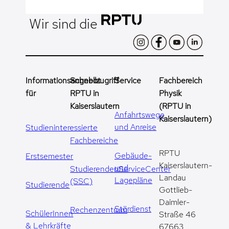
Wir sind die
Informationsangebot
Schnellzugriff
Service
Fachbereich
für
RPTU in
Physik
Kaiserslautern
(RPTU in
Anfahrtswege
Kaiserslautern)
und Anreise
Studieninteressierte
Fachbereiche
RPTU
Gebäude-
Erstsemester
Kaiserslautern-
und
StudierendenServiceCenter
Landau
Lagepläne
(SSC)
Studierende
Gottlieb-
Daimler-
Stördienst
Rechenzentrum
SchülerInnen
Straße 46
& Lehrkräfte
67663