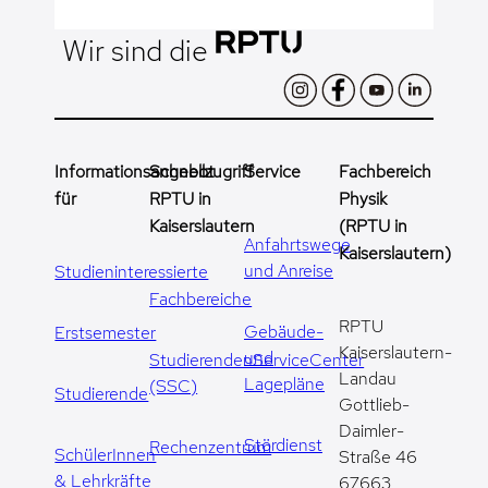
Wir sind die
Informationsangebot
Schnellzugriff
Service
Fachbereich
für
RPTU in
Physik
Kaiserslautern
(RPTU in
Anfahrtswege
Kaiserslautern)
und Anreise
Studieninteressierte
Fachbereiche
RPTU
Gebäude-
Erstsemester
Kaiserslautern-
und
StudierendenServiceCenter
Landau
Lagepläne
(SSC)
Studierende
Gottlieb-
Daimler-
Stördienst
Rechenzentrum
SchülerInnen
Straße 46
& Lehrkräfte
67663