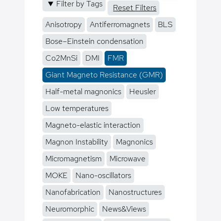
Filter by Tags
Reset Filters
Anisotropy
Antiferromagnets
BLS
Bose–Einstein condensation
Co2MnSi
DMI
FMR
Giant Magneto Resistance (GMR)
Half-metal magnonics
Heusler
Low temperatures
Magneto-elastic interaction
Magnon Instability
Magnonics
Micromagnetism
Microwave
MOKE
Nano-oscillators
Nanofabrication
Nanostructures
Neuromorphic
News&Views