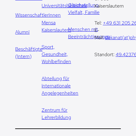
Gleichstellung,
Universitätsbibliothek
Kaiserslautern
Vielfalt, Familie
WissenschaftlerInnen
Mensa
Tel:
+49 631 205 2
Menschen mit
Kaiserslautern
E-
Alumni
Beeinträchtigungen
Mail:
dekanat(at)phy
Sport,
Beschäftigte
Gesundheit,
Standort:
49.42376
(Intern)
Wohlbefinden
Abteilung für
internationale
Angelegenheiten
Zentrum für
Lehrerbildung