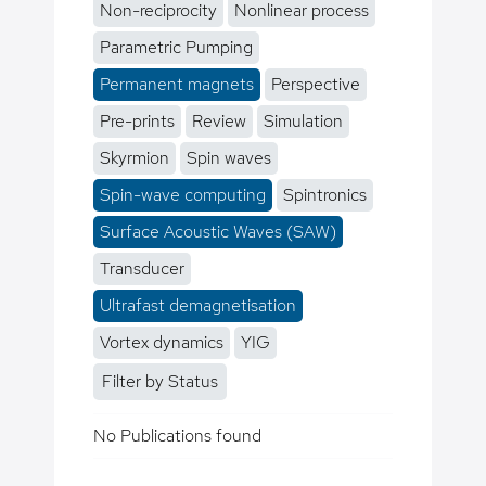
Non-reciprocity
Nonlinear process
Parametric Pumping
Permanent magnets
Perspective
Pre-prints
Review
Simulation
Skyrmion
Spin waves
Spin-wave computing
Spintronics
Surface Acoustic Waves (SAW)
Transducer
Ultrafast demagnetisation
Vortex dynamics
YIG
Filter by Status
No Publications found