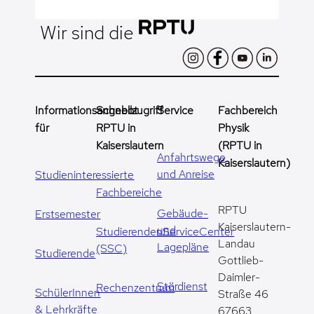
Wir sind die
Informationsangebot
Schnellzugriff
Service
Fachbereich
für
RPTU in
Physik
Kaiserslautern
(RPTU in
Anfahrtswege
Kaiserslautern)
und Anreise
Studieninteressierte
Fachbereiche
RPTU
Gebäude-
Erstsemester
Kaiserslautern-
und
StudierendenServiceCenter
Landau
Lagepläne
(SSC)
Studierende
Gottlieb-
Daimler-
Stördienst
Rechenzentrum
SchülerInnen
Straße 46
& Lehrkräfte
67663