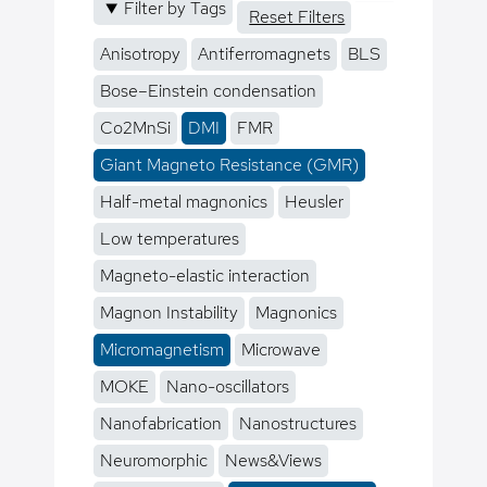
Filter by Tags
Reset Filters
Anisotropy
Antiferromagnets
BLS
Bose–Einstein condensation
Co2MnSi
DMI
FMR
Giant Magneto Resistance (GMR)
Half-metal magnonics
Heusler
Low temperatures
Magneto-elastic interaction
Magnon Instability
Magnonics
Micromagnetism
Microwave
MOKE
Nano-oscillators
Nanofabrication
Nanostructures
Neuromorphic
News&Views