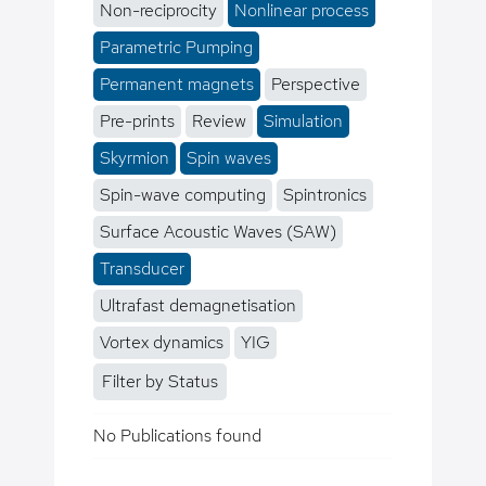
Non-reciprocity
Nonlinear process
Parametric Pumping
Permanent magnets
Perspective
Pre-prints
Review
Simulation
Skyrmion
Spin waves
Spin-wave computing
Spintronics
Surface Acoustic Waves (SAW)
Transducer
Ultrafast demagnetisation
Vortex dynamics
YIG
Filter by Status
No Publications found