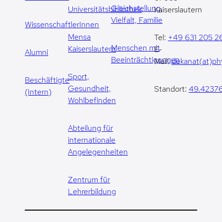
Gleichstellung,
Universitätsbibliothek
Kaiserslautern
Vielfalt, Familie
WissenschaftlerInnen
Mensa
Tel:
+49 631 205 2
Menschen mit
Kaiserslautern
E-
Alumni
Beeinträchtigungen
Mail:
dekanat(at)phy
Sport,
Beschäftigte
Gesundheit,
Standort:
49.42376
(Intern)
Wohlbefinden
Abteilung für
internationale
Angelegenheiten
Zentrum für
Lehrerbildung