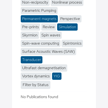
Non-reciprocity
Nonlinear process
Parametric Pumping
Permanent magnets
Perspective
Pre-prints
Review
Simulation
Skyrmion
Spin waves
Spin-wave computing
Spintronics
Surface Acoustic Waves (SAW)
Transducer
Ultrafast demagnetisation
Vortex dynamics
YIG
Filter by Status
No Publications found