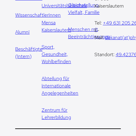
Gleichstellung,
Universitätsbibliothek
Kaiserslautern
Vielfalt, Familie
WissenschaftlerInnen
Mensa
Tel:
+49 631 205 2
Menschen mit
Kaiserslautern
E-
Alumni
Beeinträchtigungen
Mail:
dekanat(at)phy
Sport,
Beschäftigte
Gesundheit,
Standort:
49.42376
(Intern)
Wohlbefinden
Abteilung für
internationale
Angelegenheiten
Zentrum für
Lehrerbildung