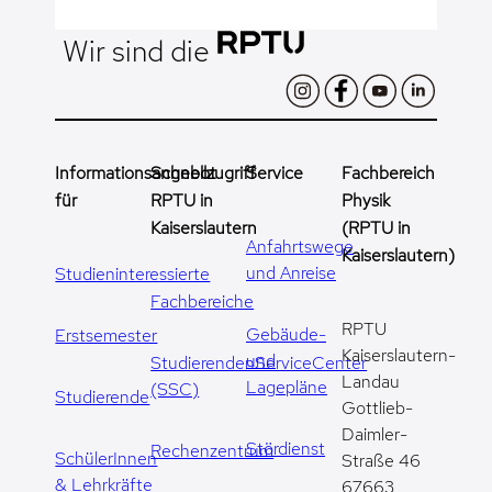
Wir sind die
Informationsangebot
Schnellzugriff
Service
Fachbereich
für
RPTU in
Physik
Kaiserslautern
(RPTU in
Anfahrtswege
Kaiserslautern)
und Anreise
Studieninteressierte
Fachbereiche
RPTU
Gebäude-
Erstsemester
Kaiserslautern-
und
StudierendenServiceCenter
Landau
Lagepläne
(SSC)
Studierende
Gottlieb-
Daimler-
Stördienst
Rechenzentrum
SchülerInnen
Straße 46
& Lehrkräfte
67663