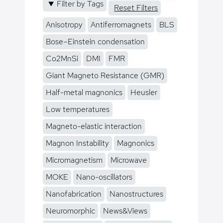
Filter by Tags
Reset Filters
Anisotropy
Antiferromagnets
BLS
Bose–Einstein condensation
Co2MnSi
DMI
FMR
Giant Magneto Resistance (GMR)
Half-metal magnonics
Heusler
Low temperatures
Magneto-elastic interaction
Magnon Instability
Magnonics
Micromagnetism
Microwave
MOKE
Nano-oscillators
Nanofabrication
Nanostructures
Neuromorphic
News&Views