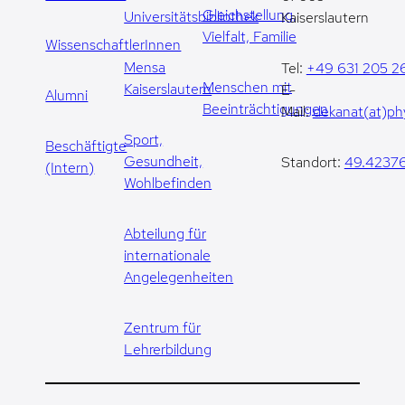
Gleichstellung,
Universitätsbibliothek
Kaiserslautern
Vielfalt, Familie
WissenschaftlerInnen
Mensa
Tel:
+49 631 205 2
Menschen mit
Kaiserslautern
E-
Alumni
Beeinträchtigungen
Mail:
dekanat(at)phy
Sport,
Beschäftigte
Gesundheit,
Standort:
49.42376
(Intern)
Wohlbefinden
Abteilung für
internationale
Angelegenheiten
Zentrum für
Lehrerbildung