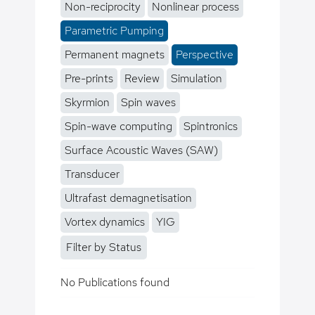
Non-reciprocity
Nonlinear process
Parametric Pumping
Permanent magnets
Perspective
Pre-prints
Review
Simulation
Skyrmion
Spin waves
Spin-wave computing
Spintronics
Surface Acoustic Waves (SAW)
Transducer
Ultrafast demagnetisation
Vortex dynamics
YIG
Filter by Status
No Publications found