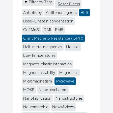
Filter by Tags
Reset Filters
Anisotropy
Antiferromagnets
BLS
Bose–Einstein condensation
Co2MnSi
DMI
FMR
Giant Magneto Resistance (GMR)
Half-metal magnonics
Heusler
Low temperatures
Magneto-elastic interaction
Magnon Instability
Magnonics
Micromagnetism
Microwave
MOKE
Nano-oscillators
Nanofabrication
Nanostructures
Neuromorphic
News&Views