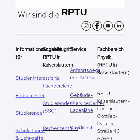
Wir sind die
Informationsangebot
Schnellzugriff
Service
Fachbereich
für
RPTU in
Physik
Kaiserslautern
(RPTU in
Anfahrtswege
Kaiserslautern)
und Anreise
Studieninteressierte
Fachbereiche
RPTU
Gebäude-
Erstsemester
Kaiserslautern-
und
StudierendenServiceCenter
Landau
Lagepläne
(SSC)
Studierende
Gottlieb-
Daimler-
Stördienst
Rechenzentrum
SchülerInnen
Straße 46
& Lehrkräfte
67663