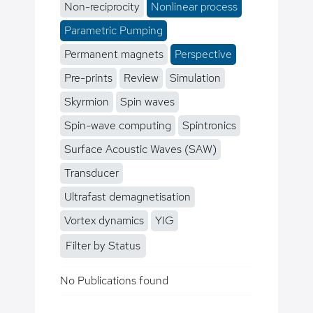
Non-reciprocity
Nonlinear process
Parametric Pumping
Permanent magnets
Perspective
Pre-prints
Review
Simulation
Skyrmion
Spin waves
Spin-wave computing
Spintronics
Surface Acoustic Waves (SAW)
Transducer
Ultrafast demagnetisation
Vortex dynamics
YIG
Filter by Status
No Publications found