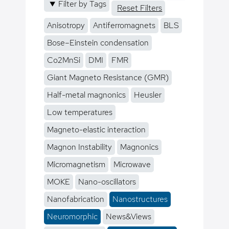
Filter by Tags
Reset Filters
Anisotropy
Antiferromagnets
BLS
Bose–Einstein condensation
Co2MnSi
DMI
FMR
Giant Magneto Resistance (GMR)
Half-metal magnonics
Heusler
Low temperatures
Magneto-elastic interaction
Magnon Instability
Magnonics
Micromagnetism
Microwave
MOKE
Nano-oscillators
Nanofabrication
Nanostructures
Neuromorphic
News&Views