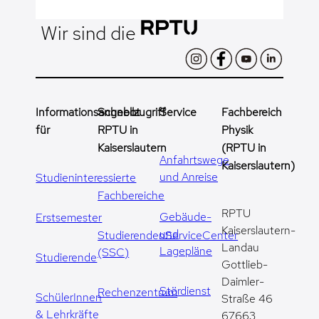
Wir sind die
Informationsangebot
Schnellzugriff
Service
Fachbereich
für
RPTU in
Physik
Kaiserslautern
(RPTU in
Anfahrtswege
Kaiserslautern)
und Anreise
Studieninteressierte
Fachbereiche
RPTU
Gebäude-
Erstsemester
Kaiserslautern-
und
StudierendenServiceCenter
Landau
Lagepläne
(SSC)
Studierende
Gottlieb-
Daimler-
Stördienst
Rechenzentrum
SchülerInnen
Straße 46
& Lehrkräfte
67663