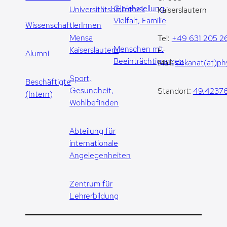
Gleichstellung,
Universitätsbibliothek
Kaiserslautern
Vielfalt, Familie
WissenschaftlerInnen
Mensa
Tel:
+49 631 205 2
Menschen mit
Kaiserslautern
E-
Alumni
Beeinträchtigungen
Mail:
dekanat(at)phy
Sport,
Beschäftigte
Gesundheit,
Standort:
49.42376
(Intern)
Wohlbefinden
Abteilung für
internationale
Angelegenheiten
Zentrum für
Lehrerbildung