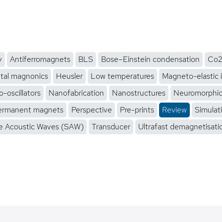
y
Antiferromagnets
BLS
Bose–Einstein condensation
Co2
tal magnonics
Heusler
Low temperatures
Magneto-elastic 
-oscillators
Nanofabrication
Nanostructures
Neuromorphi
ermanent magnets
Perspective
Pre-prints
Review
Simulat
e Acoustic Waves (SAW)
Transducer
Ultrafast demagnetisati