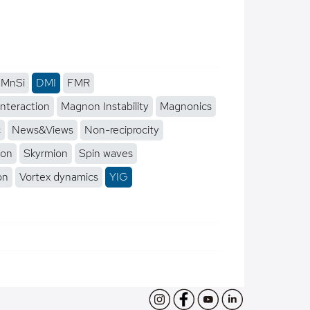
MnSi
DMI
FMR
interaction
Magnon Instability
Magnonics
c
News&Views
Non-reciprocity
ion
Skyrmion
Spin waves
on
Vortex dynamics
YIG