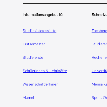
Informationsangebot für
Schnellzu
Studieninteressierte
Fachbere
Erstsemester
Studiere
Studierende
Rechenz
SchülerInnen & Lehrkräfte
Universit
WissenschaftlerInnen
Mensa Ka
Alumni
Sport, G