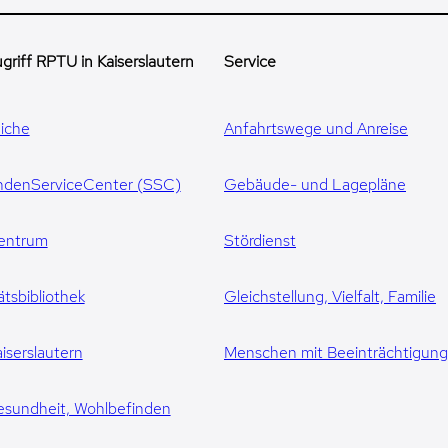
griff RPTU in Kaiserslautern
Service
iche
Anfahrtswege und Anreise
ndenServiceCenter (SSC)
Gebäude- und Lagepläne
entrum
Stördienst
ätsbibliothek
Gleichstellung, Vielfalt, Familie
iserslautern
Menschen mit Beeinträchtigun
esundheit, Wohlbefinden