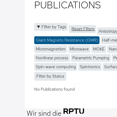
PUBLICATIONS
Filter by Tags
Reset Filters
Anisotrop
Giant Magneto Resistance (GMR)
Half-me
Micromagnetism
Microwave
MOKE
Nano
Nonlinear process
Parametric Pumping
P
Spin-wave computing
Spintronics
Surfac
Filter by Status
No Publications found
Wir sind die