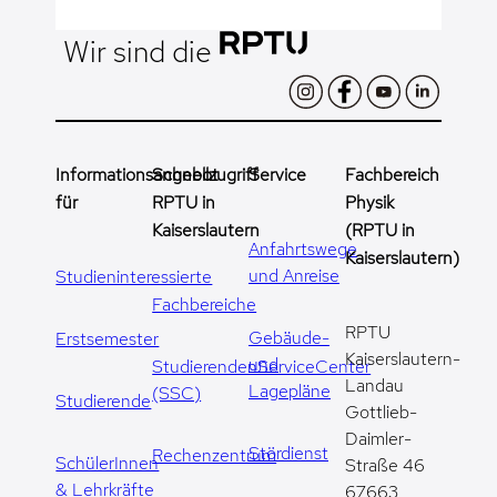
Wir sind die
Informationsangebot
Schnellzugriff
Service
Fachbereich
für
RPTU in
Physik
Kaiserslautern
(RPTU in
Anfahrtswege
Kaiserslautern)
und Anreise
Studieninteressierte
Fachbereiche
RPTU
Gebäude-
Erstsemester
Kaiserslautern-
und
StudierendenServiceCenter
Landau
Lagepläne
(SSC)
Studierende
Gottlieb-
Daimler-
Stördienst
Rechenzentrum
SchülerInnen
Straße 46
& Lehrkräfte
67663