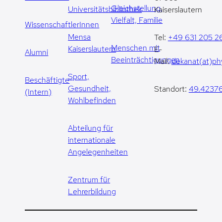
Gleichstellung,
Universitätsbibliothek
Kaiserslautern
Vielfalt, Familie
WissenschaftlerInnen
Mensa
Tel:
+49 631 205 2
Menschen mit
Kaiserslautern
E-
Alumni
Beeinträchtigungen
Mail:
dekanat(at)phy
Sport,
Beschäftigte
Gesundheit,
Standort:
49.42376
(Intern)
Wohlbefinden
Abteilung für
internationale
Angelegenheiten
Zentrum für
Lehrerbildung