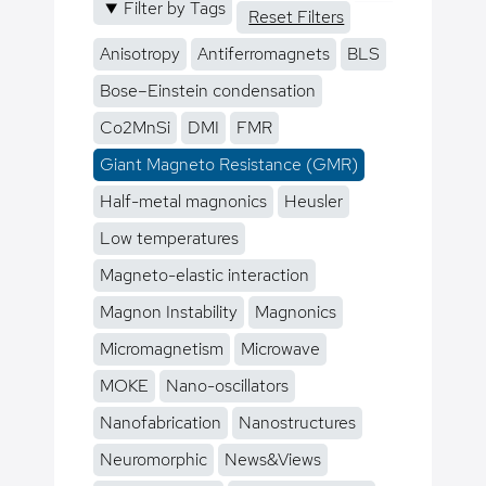
Filter by Tags
Reset Filters
Anisotropy
Antiferromagnets
BLS
Bose–Einstein condensation
Co2MnSi
DMI
FMR
Giant Magneto Resistance (GMR)
Half-metal magnonics
Heusler
Low temperatures
Magneto-elastic interaction
Magnon Instability
Magnonics
Micromagnetism
Microwave
MOKE
Nano-oscillators
Nanofabrication
Nanostructures
Neuromorphic
News&Views