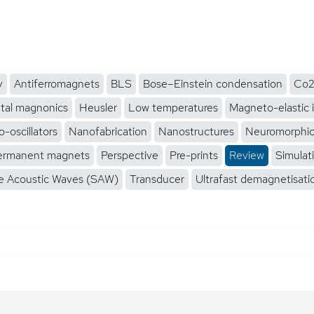
y
Antiferromagnets
BLS
Bose–Einstein condensation
Co2
tal magnonics
Heusler
Low temperatures
Magneto-elastic 
-oscillators
Nanofabrication
Nanostructures
Neuromorphi
ermanent magnets
Perspective
Pre-prints
Review
Simulat
e Acoustic Waves (SAW)
Transducer
Ultrafast demagnetisati