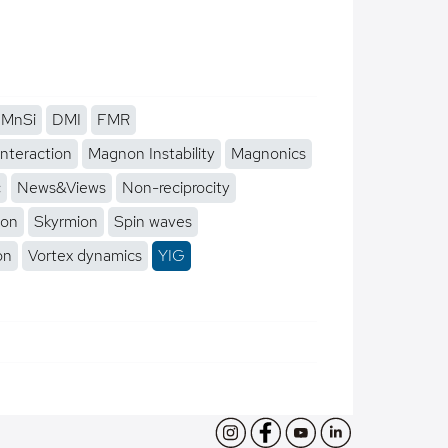
MnSi
DMI
FMR
interaction
Magnon Instability
Magnonics
c
News&Views
Non-reciprocity
ion
Skyrmion
Spin waves
on
Vortex dynamics
YIG