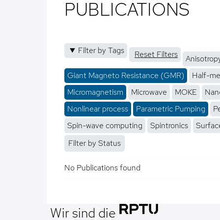
PUBLICATIONS
Filter by Tags
Reset Filters
Anisotrop
Giant Magneto Resistance (GMR)
Half-me
Micromagnetism
Microwave
MOKE
Nano
Nonlinear process
Parametric Pumping
P
Spin-wave computing
Spintronics
Surfac
Filter by Status
No Publications found
Wir sind die