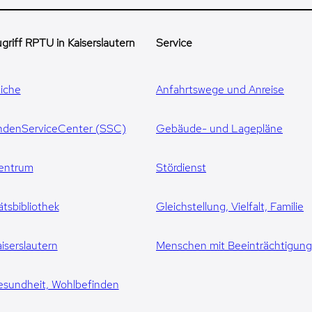
griff RPTU in Kaiserslautern
Service
iche
Anfahrtswege und Anreise
ndenServiceCenter (SSC)
Gebäude- und Lagepläne
entrum
Stördienst
ätsbibliothek
Gleichstellung, Vielfalt, Familie
iserslautern
Menschen mit Beeinträchtigun
esundheit, Wohlbefinden