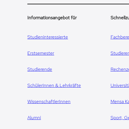
Informationsangebot für
Schnellzu
Studieninteressierte
Fachbere
Erstsemester
Studiere
Studierende
Rechenz
SchülerInnen & Lehrkräfte
Universit
WissenschaftlerInnen
Mensa Ka
Alumni
Sport, G