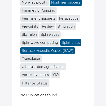
Non-reciprocity
Nonlinear process
Parametric Pumping
Permanent magnets
Perspective
Pre-prints
Review
Simulation
Skyrmion
Spin waves
Spin-wave computing
Spintronics
Surface Acoustic Waves (SAW)
Transducer
Ultrafast demagnetisation
Vortex dynamics
YIG
Filter by Status
No Publications found