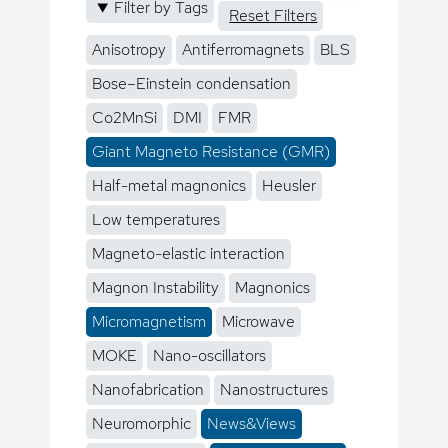
Filter by Tags
Reset Filters
Anisotropy
Antiferromagnets
BLS
Bose–Einstein condensation
Co2MnSi
DMI
FMR
Giant Magneto Resistance (GMR)
Half-metal magnonics
Heusler
Low temperatures
Magneto-elastic interaction
Magnon Instability
Magnonics
Micromagnetism
Microwave
MOKE
Nano-oscillators
Nanofabrication
Nanostructures
Neuromorphic
News&Views