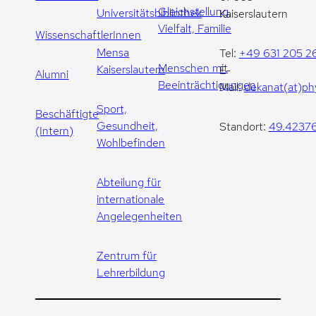
Gleichstellung,
Universitätsbibliothek
Kaiserslautern
Vielfalt, Familie
WissenschaftlerInnen
Mensa
Tel:
+49 631 205 2
Menschen mit
Kaiserslautern
E-
Alumni
Beeinträchtigungen
Mail:
dekanat(at)phy
Sport,
Beschäftigte
Gesundheit,
Standort:
49.42376
(Intern)
Wohlbefinden
Abteilung für
internationale
Angelegenheiten
Zentrum für
Lehrerbildung