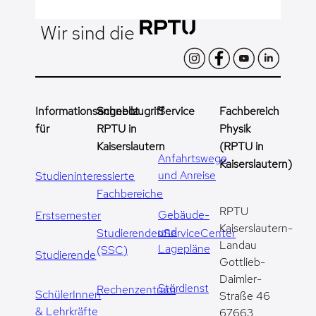
Wir sind die
Informationsangebot
Schnellzugriff
Service
Fachbereich
für
RPTU in
Physik
Kaiserslautern
(RPTU in
Anfahrtswege
Kaiserslautern)
und Anreise
Studieninteressierte
Fachbereiche
RPTU
Gebäude-
Erstsemester
Kaiserslautern-
und
StudierendenServiceCenter
Landau
Lagepläne
(SSC)
Studierende
Gottlieb-
Daimler-
Stördienst
Rechenzentrum
SchülerInnen
Straße 46
& Lehrkräfte
67663