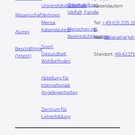
Gleichstellung,
Universitätsbibliothek
Kaiserslautern
Vielfalt, Familie
WissenschaftlerInnen
Mensa
Tel:
+49 631 205 2
Menschen mit
Kaiserslautern
E-
Alumni
Beeinträchtigungen
Mail:
dekanat(at)phy
Sport,
Beschäftigte
Gesundheit,
Standort:
49.42376
(Intern)
Wohlbefinden
Abteilung für
internationale
Angelegenheiten
Zentrum für
Lehrerbildung