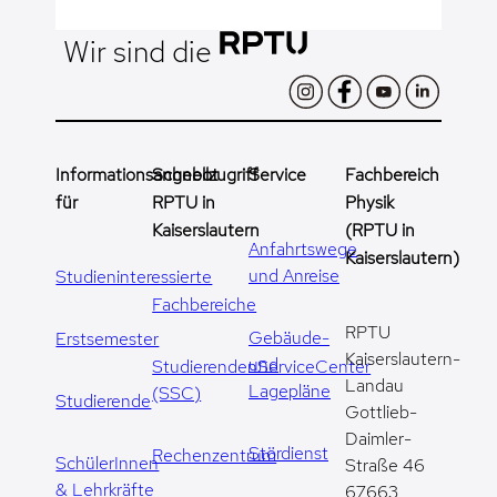
Wir sind die
Informationsangebot
Schnellzugriff
Service
Fachbereich
für
RPTU in
Physik
Kaiserslautern
(RPTU in
Anfahrtswege
Kaiserslautern)
und Anreise
Studieninteressierte
Fachbereiche
RPTU
Gebäude-
Erstsemester
Kaiserslautern-
und
StudierendenServiceCenter
Landau
Lagepläne
(SSC)
Studierende
Gottlieb-
Daimler-
Stördienst
Rechenzentrum
SchülerInnen
Straße 46
& Lehrkräfte
67663