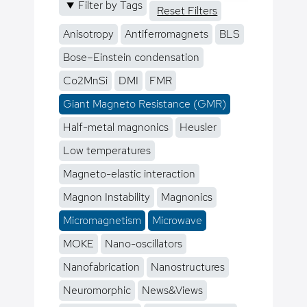
Filter by Tags
Reset Filters
Anisotropy
Antiferromagnets
BLS
Bose–Einstein condensation
Co2MnSi
DMI
FMR
Giant Magneto Resistance (GMR)
Half-metal magnonics
Heusler
Low temperatures
Magneto-elastic interaction
Magnon Instability
Magnonics
Micromagnetism
Microwave
MOKE
Nano-oscillators
Nanofabrication
Nanostructures
Neuromorphic
News&Views