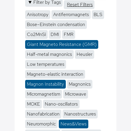
Filter by Tags
Reset Filters
Anisotropy
Antiferromagnets
BLS
Bose–Einstein condensation
Co2MnSi
DMI
FMR
Giant Magneto Resistance (GMR)
Half-metal magnonics
Heusler
Low temperatures
Magneto-elastic interaction
Magnon Instability
Magnonics
Micromagnetism
Microwave
MOKE
Nano-oscillators
Nanofabrication
Nanostructures
Neuromorphic
News&Views