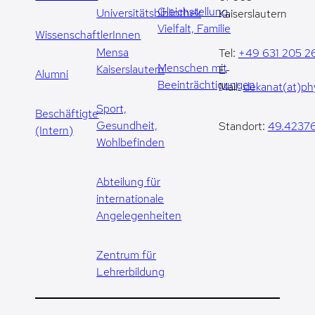
Gleichstellung,
Universitätsbibliothek
Kaiserslautern
Vielfalt, Familie
WissenschaftlerInnen
Mensa
Tel:
+49 631 205 2
Menschen mit
Kaiserslautern
E-
Alumni
Beeinträchtigungen
Mail:
dekanat(at)phy
Sport,
Beschäftigte
Gesundheit,
Standort:
49.42376
(Intern)
Wohlbefinden
Abteilung für
internationale
Angelegenheiten
Zentrum für
Lehrerbildung