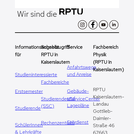
Wir sind die
Informationsangebot
Schnellzugriff
Service
Fachbereich
für
RPTU in
Physik
Kaiserslautern
(RPTU in
Anfahrtswege
Kaiserslautern)
und Anreise
Studieninteressierte
Fachbereiche
RPTU
Gebäude-
Erstsemester
Kaiserslautern-
und
StudierendenServiceCenter
Landau
Lagepläne
(SSC)
Studierende
Gottlieb-
Daimler-
Stördienst
Rechenzentrum
SchülerInnen
Straße 46
& Lehrkräfte
67663