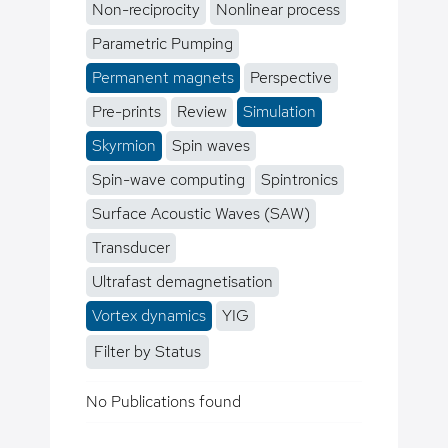
Non-reciprocity
Nonlinear process
Parametric Pumping
Permanent magnets
Perspective
Pre-prints
Review
Simulation
Skyrmion
Spin waves
Spin-wave computing
Spintronics
Surface Acoustic Waves (SAW)
Transducer
Ultrafast demagnetisation
Vortex dynamics
YIG
Filter by Status
No Publications found