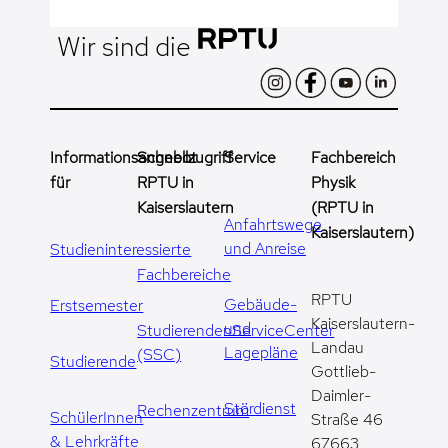
Wir sind die
Informationsangebot
Schnellzugriff
Service
Fachbereich
für
RPTU in
Physik
Kaiserslautern
(RPTU in
Anfahrtswege
Kaiserslautern)
und Anreise
Studieninteressierte
Fachbereiche
RPTU
Gebäude-
Erstsemester
Kaiserslautern-
und
StudierendenServiceCenter
Landau
Lagepläne
(SSC)
Studierende
Gottlieb-
Daimler-
Stördienst
Rechenzentrum
SchülerInnen
Straße 46
& Lehrkräfte
67663