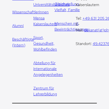
Gleichstellung,
Universitätsbibliothek
Kaiserslautern
Vielfalt, Familie
WissenschaftlerInnen
Mensa
Tel:
+49 631 205 2
Menschen mit
Kaiserslautern
E-
Alumni
Beeinträchtigungen
Mail:
dekanat(at)phy
Sport,
Beschäftigte
Gesundheit,
Standort:
49.42376
(Intern)
Wohlbefinden
Abteilung für
internationale
Angelegenheiten
Zentrum für
Lehrerbildung