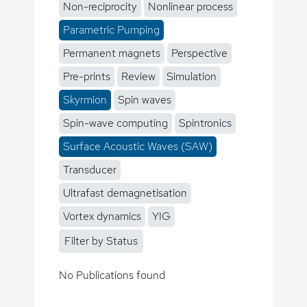
Non-reciprocity
Nonlinear process
Parametric Pumping
Permanent magnets
Perspective
Pre-prints
Review
Simulation
Skyrmion
Spin waves
Spin-wave computing
Spintronics
Surface Acoustic Waves (SAW)
Transducer
Ultrafast demagnetisation
Vortex dynamics
YIG
Filter by Status
No Publications found