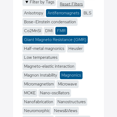
Filter by Tags
Reset Filters
Anisotropy
Antiferromagnets
BLS
Bose–Einstein condensation
Co2MnSi
DMI
FMR
Giant Magneto Resistance (GMR)
Half-metal magnonics
Heusler
Low temperatures
Magneto-elastic interaction
Magnon Instability
Magnonics
Micromagnetism
Microwave
MOKE
Nano-oscillators
Nanofabrication
Nanostructures
Neuromorphic
News&Views