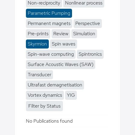
Non-reciprocity
Nonlinear process
Parametric Pumping
Permanent magnets
Perspective
Pre-prints
Review
Simulation
Skyrmion
Spin waves
Spin-wave computing
Spintronics
Surface Acoustic Waves (SAW)
Transducer
Ultrafast demagnetisation
Vortex dynamics
YIG
Filter by Status
No Publications found