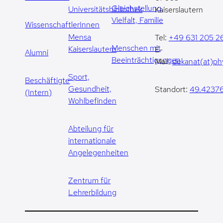
Gleichstellung,
Universitätsbibliothek
Kaiserslautern
Vielfalt, Familie
WissenschaftlerInnen
Mensa
Tel:
+49 631 205 2
Menschen mit
Kaiserslautern
E-
Alumni
Beeinträchtigungen
Mail:
dekanat(at)phy
Sport,
Beschäftigte
Gesundheit,
Standort:
49.42376
(Intern)
Wohlbefinden
Abteilung für
internationale
Angelegenheiten
Zentrum für
Lehrerbildung