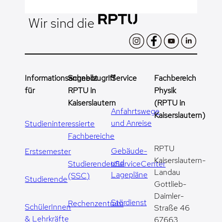
Wir sind die
Informationsangebot
Schnellzugriff
Service
Fachbereich
für
RPTU in
Physik
Kaiserslautern
(RPTU in
Anfahrtswege
Kaiserslautern)
und Anreise
Studieninteressierte
Fachbereiche
RPTU
Gebäude-
Erstsemester
Kaiserslautern-
und
StudierendenServiceCenter
Landau
Lagepläne
(SSC)
Studierende
Gottlieb-
Daimler-
Stördienst
Rechenzentrum
SchülerInnen
Straße 46
& Lehrkräfte
67663