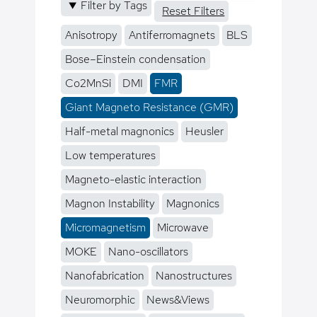
Filter by Tags
Reset Filters
Anisotropy
Antiferromagnets
BLS
Bose–Einstein condensation
Co2MnSi
DMI
FMR
Giant Magneto Resistance (GMR)
Half-metal magnonics
Heusler
Low temperatures
Magneto-elastic interaction
Magnon Instability
Magnonics
Micromagnetism
Microwave
MOKE
Nano-oscillators
Nanofabrication
Nanostructures
Neuromorphic
News&Views