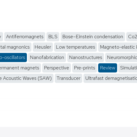
y
Antiferromagnets
BLS
Bose–Einstein condensation
Co2
tal magnonics
Heusler
Low temperatures
Magneto-elastic 
-oscillators
Nanofabrication
Nanostructures
Neuromorphi
ermanent magnets
Perspective
Pre-prints
Review
Simulat
e Acoustic Waves (SAW)
Transducer
Ultrafast demagnetisati