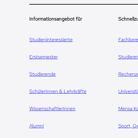
Informationsangebot für
Schnellzu
Studieninteressierte
Fachbere
Erstsemester
Studiere
Studierende
Rechenz
SchülerInnen & Lehrkräfte
Universit
WissenschaftlerInnen
Mensa Ka
Alumni
Sport, G