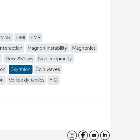
MnSi
DMI
FMR
interaction
Magnon Instability
Magnonics
c
News&Views
Non-reciprocity
ion
Skyrmion
Spin waves
on
Vortex dynamics
YIG