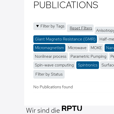
PUBLICATIONS
Filter by Tags
Reset Filters
Anisotrop
Giant Magneto Resistance (GMR)
Half-me
Micromagnetism
Microwave
MOKE
Nano
Nonlinear process
Parametric Pumping
P
Spin-wave computing
Spintronics
Surfac
Filter by Status
No Publications found
Wir sind die