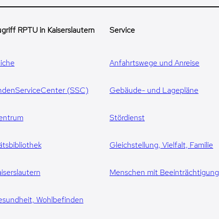
griff RPTU in Kaiserslautern
Service
iche
Anfahrtswege und Anreise
ndenServiceCenter (SSC)
Gebäude- und Lagepläne
entrum
Stördienst
ätsbibliothek
Gleichstellung, Vielfalt, Familie
iserslautern
Menschen mit Beeinträchtigun
esundheit, Wohlbefinden