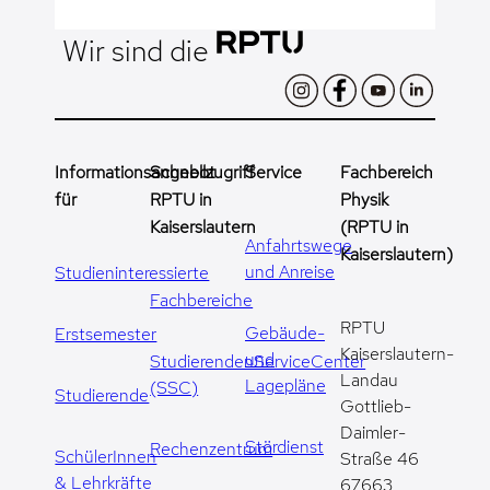
Wir sind die
Informationsangebot
Schnellzugriff
Service
Fachbereich
für
RPTU in
Physik
Kaiserslautern
(RPTU in
Anfahrtswege
Kaiserslautern)
und Anreise
Studieninteressierte
Fachbereiche
RPTU
Gebäude-
Erstsemester
Kaiserslautern-
und
StudierendenServiceCenter
Landau
Lagepläne
(SSC)
Studierende
Gottlieb-
Daimler-
Stördienst
Rechenzentrum
SchülerInnen
Straße 46
& Lehrkräfte
67663