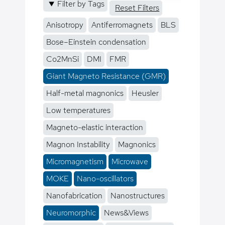
Filter by Tags
Reset Filters
Anisotropy
Antiferromagnets
BLS
Bose–Einstein condensation
Co2MnSi
DMI
FMR
Giant Magneto Resistance (GMR)
Half-metal magnonics
Heusler
Low temperatures
Magneto-elastic interaction
Magnon Instability
Magnonics
Micromagnetism
Microwave
MOKE
Nano-oscillators
Nanofabrication
Nanostructures
Neuromorphic
News&Views