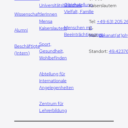
Gleichstellung,
Universitätsbibliothek
Kaiserslautern
Vielfalt, Familie
WissenschaftlerInnen
Mensa
Tel:
+49 631 205 2
Menschen mit
Kaiserslautern
E-
Alumni
Beeinträchtigungen
Mail:
dekanat(at)phy
Sport,
Beschäftigte
Gesundheit,
Standort:
49.42376
(Intern)
Wohlbefinden
Abteilung für
internationale
Angelegenheiten
Zentrum für
Lehrerbildung