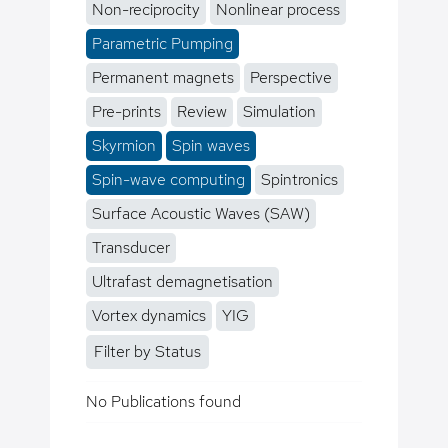
Non-reciprocity
Nonlinear process
Parametric Pumping
Permanent magnets
Perspective
Pre-prints
Review
Simulation
Skyrmion
Spin waves
Spin-wave computing
Spintronics
Surface Acoustic Waves (SAW)
Transducer
Ultrafast demagnetisation
Vortex dynamics
YIG
Filter by Status
No Publications found