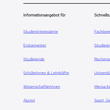
Informationsangebot für
Schnellzu
Studieninteressierte
Fachbere
Erstsemester
Studiere
Studierende
Rechenz
SchülerInnen & Lehrkräfte
Universit
WissenschaftlerInnen
Mensa Ka
Alumni
Sport, G