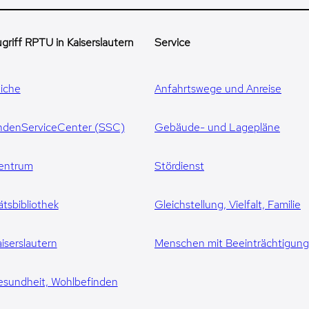
griff RPTU in Kaiserslautern
Service
iche
Anfahrtswege und Anreise
ndenServiceCenter (SSC)
Gebäude- und Lagepläne
entrum
Stördienst
ätsbibliothek
Gleichstellung, Vielfalt, Familie
iserslautern
Menschen mit Beeinträchtigun
esundheit, Wohlbefinden