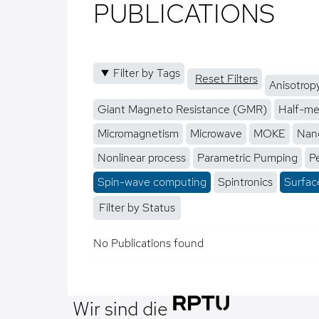
PUBLICATIONS
Filter by Tags
Reset Filters
Anisotrop
Giant Magneto Resistance (GMR)
Half-me
Micromagnetism
Microwave
MOKE
Nano
Nonlinear process
Parametric Pumping
P
Spin-wave computing
Spintronics
Surfac
Filter by Status
No Publications found
Wir sind die