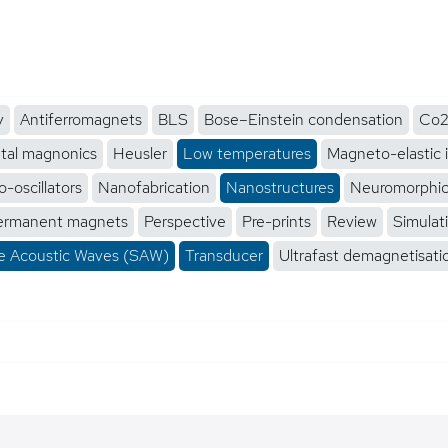
y
Antiferromagnets
BLS
Bose–Einstein condensation
Co2
tal magnonics
Heusler
Low temperatures
Magneto-elastic 
-oscillators
Nanofabrication
Nanostructures
Neuromorphi
ermanent magnets
Perspective
Pre-prints
Review
Simulat
e Acoustic Waves (SAW)
Transducer
Ultrafast demagnetisati