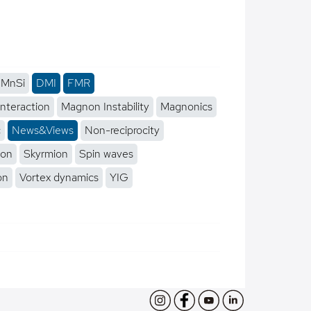
MnSi
DMI
FMR
interaction
Magnon Instability
Magnonics
c
News&Views
Non-reciprocity
ion
Skyrmion
Spin waves
on
Vortex dynamics
YIG