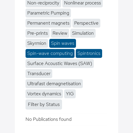
Non-reciprocity
Nonlinear process
Parametric Pumping
Permanent magnets
Perspective
Pre-prints
Review
Simulation
Skyrmion
Spin waves
Spin-wave computing
Spintronics
Surface Acoustic Waves (SAW)
Transducer
Ultrafast demagnetisation
Vortex dynamics
YIG
Filter by Status
No Publications found