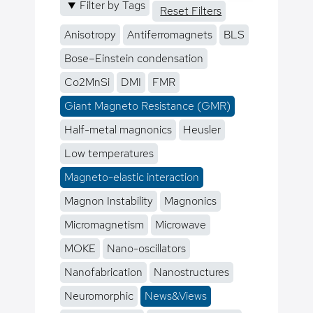
Filter by Tags
Reset Filters
Anisotropy
Antiferromagnets
BLS
Bose–Einstein condensation
Co2MnSi
DMI
FMR
Giant Magneto Resistance (GMR)
Half-metal magnonics
Heusler
Low temperatures
Magneto-elastic interaction
Magnon Instability
Magnonics
Micromagnetism
Microwave
MOKE
Nano-oscillators
Nanofabrication
Nanostructures
Neuromorphic
News&Views