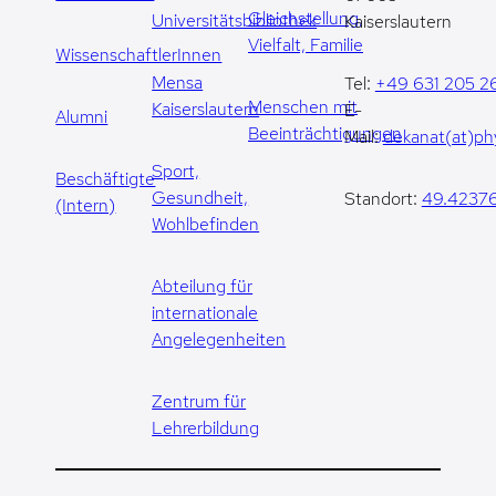
Gleichstellung,
Universitätsbibliothek
Kaiserslautern
Vielfalt, Familie
WissenschaftlerInnen
Mensa
Tel:
+49 631 205 2
Menschen mit
Kaiserslautern
E-
Alumni
Beeinträchtigungen
Mail:
dekanat(at)phy
Sport,
Beschäftigte
Gesundheit,
Standort:
49.42376
(Intern)
Wohlbefinden
Abteilung für
internationale
Angelegenheiten
Zentrum für
Lehrerbildung