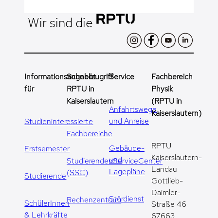
Wir sind die
Informationsangebot
Schnellzugriff
Service
Fachbereich
für
RPTU in
Physik
Kaiserslautern
(RPTU in
Anfahrtswege
Kaiserslautern)
und Anreise
Studieninteressierte
Fachbereiche
RPTU
Gebäude-
Erstsemester
Kaiserslautern-
und
StudierendenServiceCenter
Landau
Lagepläne
(SSC)
Studierende
Gottlieb-
Daimler-
Stördienst
Rechenzentrum
SchülerInnen
Straße 46
& Lehrkräfte
67663