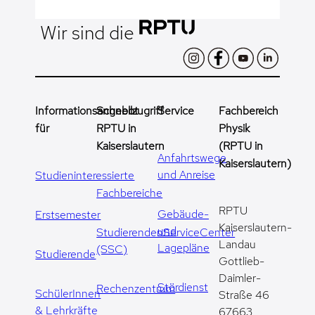
Wir sind die
Informationsangebot
Schnellzugriff
Service
Fachbereich
für
RPTU in
Physik
Kaiserslautern
(RPTU in
Anfahrtswege
Kaiserslautern)
und Anreise
Studieninteressierte
Fachbereiche
RPTU
Gebäude-
Erstsemester
Kaiserslautern-
und
StudierendenServiceCenter
Landau
Lagepläne
(SSC)
Studierende
Gottlieb-
Daimler-
Stördienst
Rechenzentrum
SchülerInnen
Straße 46
& Lehrkräfte
67663