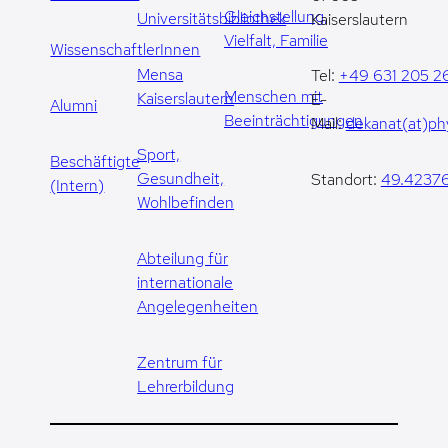
Gleichstellung,
Universitätsbibliothek
Kaiserslautern
Vielfalt, Familie
WissenschaftlerInnen
Mensa
Tel:
+49 631 205 2
Menschen mit
Kaiserslautern
E-
Alumni
Beeinträchtigungen
Mail:
dekanat(at)phy
Sport,
Beschäftigte
Gesundheit,
Standort:
49.42376
(Intern)
Wohlbefinden
Abteilung für
internationale
Angelegenheiten
Zentrum für
Lehrerbildung