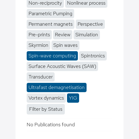
Non-reciprocity
Nonlinear process
Parametric Pumping
Permanent magnets
Perspective
Pre-prints
Review
Simulation
Skyrmion
Spin waves
Spin-wave computing
Spintronics
Surface Acoustic Waves (SAW)
Transducer
Ultrafast demagnetisation
Vortex dynamics
YIG
Filter by Status
No Publications found