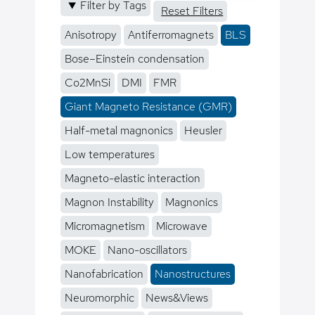
Filter by Tags
Reset Filters
Anisotropy
Antiferromagnets
BLS
Bose–Einstein condensation
Co2MnSi
DMI
FMR
Giant Magneto Resistance (GMR)
Half-metal magnonics
Heusler
Low temperatures
Magneto-elastic interaction
Magnon Instability
Magnonics
Micromagnetism
Microwave
MOKE
Nano-oscillators
Nanofabrication
Nanostructures
Neuromorphic
News&Views