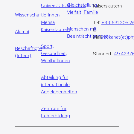
Gleichstellung,
Universitätsbibliothek
Kaiserslautern
Vielfalt, Familie
WissenschaftlerInnen
Mensa
Tel:
+49 631 205 2
Menschen mit
Kaiserslautern
E-
Alumni
Beeinträchtigungen
Mail:
dekanat(at)phy
Sport,
Beschäftigte
Gesundheit,
Standort:
49.42376
(Intern)
Wohlbefinden
Abteilung für
internationale
Angelegenheiten
Zentrum für
Lehrerbildung