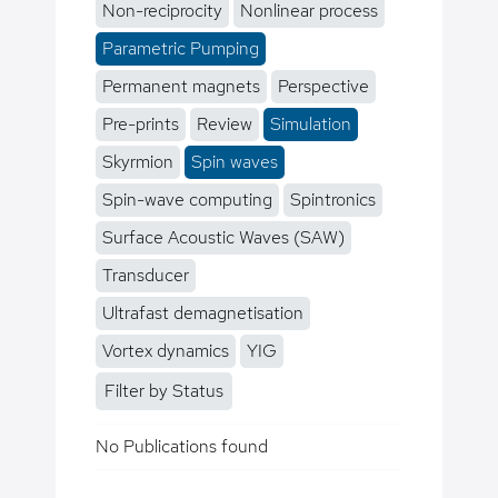
Non-reciprocity
Nonlinear process
Parametric Pumping
Permanent magnets
Perspective
Pre-prints
Review
Simulation
Skyrmion
Spin waves
Spin-wave computing
Spintronics
Surface Acoustic Waves (SAW)
Transducer
Ultrafast demagnetisation
Vortex dynamics
YIG
Filter by Status
No Publications found