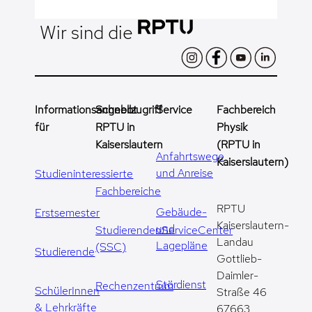
Wir sind die
Informationsangebot
Schnellzugriff
Service
Fachbereich
für
RPTU in
Physik
Kaiserslautern
(RPTU in
Anfahrtswege
Kaiserslautern)
und Anreise
Studieninteressierte
Fachbereiche
RPTU
Gebäude-
Erstsemester
Kaiserslautern-
und
StudierendenServiceCenter
Landau
Lagepläne
(SSC)
Studierende
Gottlieb-
Daimler-
Stördienst
Rechenzentrum
SchülerInnen
Straße 46
& Lehrkräfte
67663