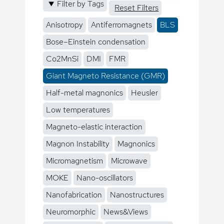
Filter by Tags
Reset Filters
Anisotropy
Antiferromagnets
BLS
Bose–Einstein condensation
Co2MnSi
DMI
FMR
Giant Magneto Resistance (GMR)
Half-metal magnonics
Heusler
Low temperatures
Magneto-elastic interaction
Magnon Instability
Magnonics
Micromagnetism
Microwave
MOKE
Nano-oscillators
Nanofabrication
Nanostructures
Neuromorphic
News&Views