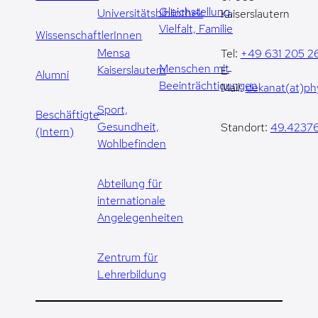
Gleichstellung,
Universitätsbibliothek
Kaiserslautern
Vielfalt, Familie
WissenschaftlerInnen
Mensa
Tel:
+49 631 205 2
Menschen mit
Kaiserslautern
E-
Alumni
Beeinträchtigungen
Mail:
dekanat(at)phy
Sport,
Beschäftigte
Gesundheit,
Standort:
49.42376
(Intern)
Wohlbefinden
Abteilung für
internationale
Angelegenheiten
Zentrum für
Lehrerbildung