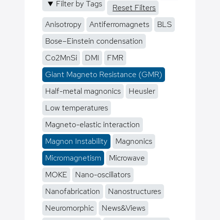
Filter by Tags
Reset Filters
Anisotropy
Antiferromagnets
BLS
Bose–Einstein condensation
Co2MnSi
DMI
FMR
Giant Magneto Resistance (GMR)
Half-metal magnonics
Heusler
Low temperatures
Magneto-elastic interaction
Magnon Instability
Magnonics
Micromagnetism
Microwave
MOKE
Nano-oscillators
Nanofabrication
Nanostructures
Neuromorphic
News&Views