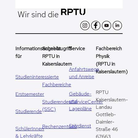
Wir sind die
Informationsangebot
Schnellzugriff
Service
Fachbereich
für
RPTU in
Physik
Kaiserslautern
(RPTU in
Anfahrtswege
Kaiserslautern)
und Anreise
Studieninteressierte
Fachbereiche
RPTU
Gebäude-
Erstsemester
Kaiserslautern-
und
StudierendenServiceCenter
Landau
Lagepläne
(SSC)
Studierende
Gottlieb-
Daimler-
Stördienst
Rechenzentrum
SchülerInnen
Straße 46
& Lehrkräfte
67663