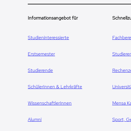
Informationsangebot für
Schnellzu
Studieninteressierte
Fachbere
Erstsemester
Studiere
Studierende
Rechenz
SchülerInnen & Lehrkräfte
Universit
WissenschaftlerInnen
Mensa Ka
Alumni
Sport, G