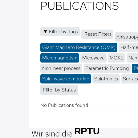
PUBLICATIONS
Filter by Tags
Reset Filters
Anisotrop
Giant Magneto Resistance (GMR)
Half-me
Micromagnetism
Microwave
MOKE
Nano
Nonlinear process
Parametric Pumping
P
Spin-wave computing
Spintronics
Surfac
Filter by Status
No Publications found
Wir sind die