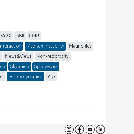
MnSi
DMI
FMR
interaction
Magnon Instability
Magnonics
c
News&Views
Non-reciprocity
ion
Skyrmion
Spin waves
on
Vortex dynamics
YIG