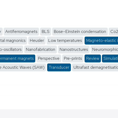
y
Antiferromagnets
BLS
Bose–Einstein condensation
Co2
tal magnonics
Heusler
Low temperatures
Magneto-elastic 
-oscillators
Nanofabrication
Nanostructures
Neuromorphi
ermanent magnets
Perspective
Pre-prints
Review
Simulat
e Acoustic Waves (SAW)
Transducer
Ultrafast demagnetisati