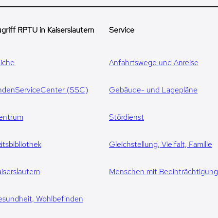
griff RPTU in Kaiserslautern
Service
iche
Anfahrtswege und Anreise
ndenServiceCenter (SSC)
Gebäude- und Lagepläne
entrum
Stördienst
ätsbibliothek
Gleichstellung, Vielfalt, Familie
iserslautern
Menschen mit Beeinträchtigun
esundheit, Wohlbefinden