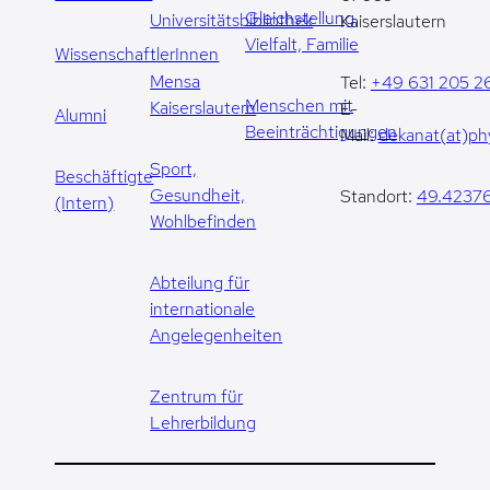
Gleichstellung,
Universitätsbibliothek
Kaiserslautern
Vielfalt, Familie
WissenschaftlerInnen
Mensa
Tel:
+49 631 205 2
Menschen mit
Kaiserslautern
E-
Alumni
Beeinträchtigungen
Mail:
dekanat(at)phy
Sport,
Beschäftigte
Gesundheit,
Standort:
49.42376
(Intern)
Wohlbefinden
Abteilung für
internationale
Angelegenheiten
Zentrum für
Lehrerbildung