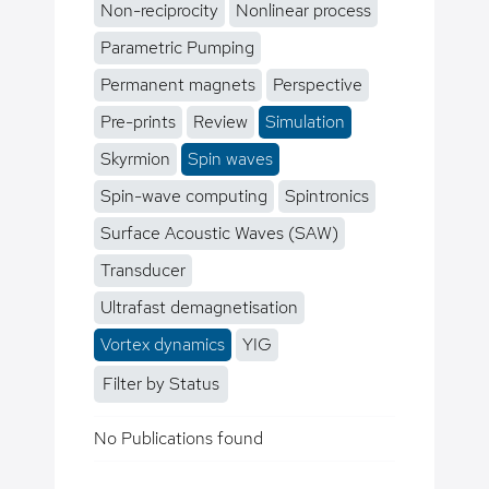
Non-reciprocity
Nonlinear process
Parametric Pumping
Permanent magnets
Perspective
Pre-prints
Review
Simulation
Skyrmion
Spin waves
Spin-wave computing
Spintronics
Surface Acoustic Waves (SAW)
Transducer
Ultrafast demagnetisation
Vortex dynamics
YIG
Filter by Status
No Publications found