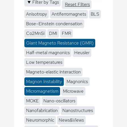
Filter by Tags
Reset Filters
Anisotropy
Antiferromagnets
BLS
Bose–Einstein condensation
Co2MnSi
DMI
FMR
Giant Magneto Resistance (GMR)
Half-metal magnonics
Heusler
Low temperatures
Magneto-elastic interaction
Magnon Instability
Magnonics
Micromagnetism
Microwave
MOKE
Nano-oscillators
Nanofabrication
Nanostructures
Neuromorphic
News&Views