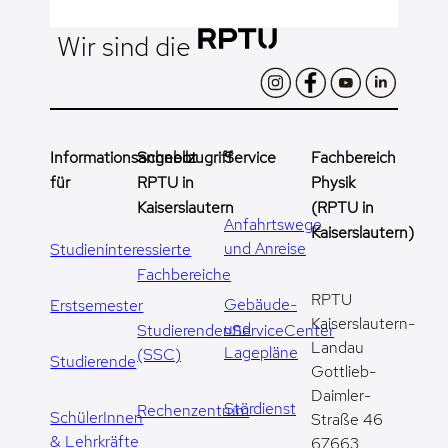
Wir sind die
Informationsangebot
Schnellzugriff
Service
Fachbereich
für
RPTU in
Physik
Kaiserslautern
(RPTU in
Anfahrtswege
Kaiserslautern)
und Anreise
Studieninteressierte
Fachbereiche
RPTU
Gebäude-
Erstsemester
Kaiserslautern-
und
StudierendenServiceCenter
Landau
Lagepläne
(SSC)
Studierende
Gottlieb-
Daimler-
Stördienst
Rechenzentrum
SchülerInnen
Straße 46
& Lehrkräfte
67663