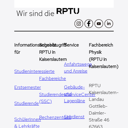
Wir sind die
Informationsangebot
Schnellzugriff
Service
Fachbereich
für
RPTU in
Physik
Kaiserslautern
(RPTU in
Anfahrtswege
Kaiserslautern)
und Anreise
Studieninteressierte
Fachbereiche
RPTU
Gebäude-
Erstsemester
Kaiserslautern-
und
StudierendenServiceCenter
Landau
Lagepläne
(SSC)
Studierende
Gottlieb-
Daimler-
Stördienst
Rechenzentrum
SchülerInnen
Straße 46
& Lehrkräfte
67663