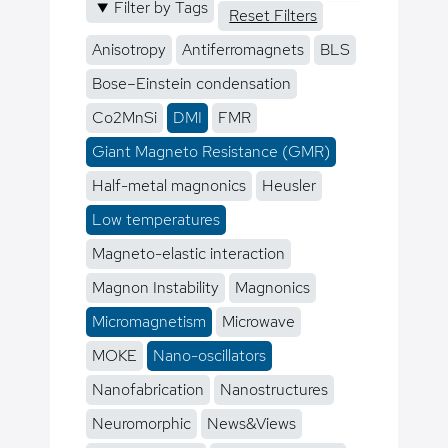
Filter by Tags
Reset Filters
Anisotropy
Antiferromagnets
BLS
Bose–Einstein condensation
Co2MnSi
DMI
FMR
Giant Magneto Resistance (GMR)
Half-metal magnonics
Heusler
Low temperatures
Magneto-elastic interaction
Magnon Instability
Magnonics
Micromagnetism
Microwave
MOKE
Nano-oscillators
Nanofabrication
Nanostructures
Neuromorphic
News&Views