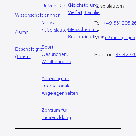
Gleichstellung,
Universitätsbibliothek
Kaiserslautern
Vielfalt, Familie
WissenschaftlerInnen
Mensa
Tel:
+49 631 205 2
Menschen mit
Kaiserslautern
E-
Alumni
Beeinträchtigungen
Mail:
dekanat(at)phy
Sport,
Beschäftigte
Gesundheit,
Standort:
49.42376
(Intern)
Wohlbefinden
Abteilung für
internationale
Angelegenheiten
Zentrum für
Lehrerbildung