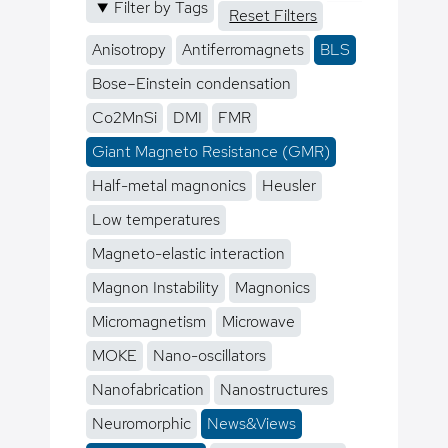
Filter by Tags
Reset Filters
Anisotropy
Antiferromagnets
BLS
Bose–Einstein condensation
Co2MnSi
DMI
FMR
Giant Magneto Resistance (GMR)
Half-metal magnonics
Heusler
Low temperatures
Magneto-elastic interaction
Magnon Instability
Magnonics
Micromagnetism
Microwave
MOKE
Nano-oscillators
Nanofabrication
Nanostructures
Neuromorphic
News&Views