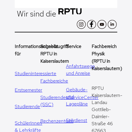
Wir sind die
Informationsangebot
Schnellzugriff
Service
Fachbereich
für
RPTU in
Physik
Kaiserslautern
(RPTU in
Anfahrtswege
Kaiserslautern)
und Anreise
Studieninteressierte
Fachbereiche
RPTU
Gebäude-
Erstsemester
Kaiserslautern-
und
StudierendenServiceCenter
Landau
Lagepläne
(SSC)
Studierende
Gottlieb-
Daimler-
Stördienst
Rechenzentrum
SchülerInnen
Straße 46
& Lehrkräfte
67663