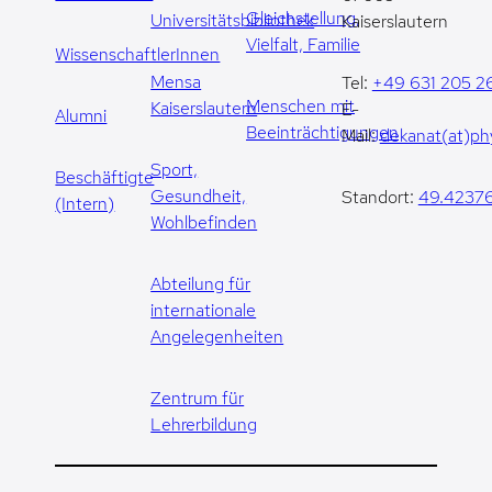
Gleichstellung,
Universitätsbibliothek
Kaiserslautern
Vielfalt, Familie
WissenschaftlerInnen
Mensa
Tel:
+49 631 205 2
Menschen mit
Kaiserslautern
E-
Alumni
Beeinträchtigungen
Mail:
dekanat(at)phy
Sport,
Beschäftigte
Gesundheit,
Standort:
49.42376
(Intern)
Wohlbefinden
Abteilung für
internationale
Angelegenheiten
Zentrum für
Lehrerbildung