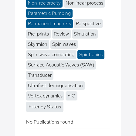
Non-reciprocity
Nonlinear process
Parametric Pumping
Permanent magnets
Perspective
Pre-prints
Review
Simulation
Skyrmion
Spin waves
Spin-wave computing
Spintronics
Surface Acoustic Waves (SAW)
Transducer
Ultrafast demagnetisation
Vortex dynamics
YIG
Filter by Status
No Publications found