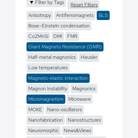
Filter by Tags
Reset Filters
Anisotropy
Antiferromagnets
BLS
Bose–Einstein condensation
Co2MnSi
DMI
FMR
Giant Magneto Resistance (GMR)
Half-metal magnonics
Heusler
Low temperatures
Magneto-elastic interaction
Magnon Instability
Magnonics
Micromagnetism
Microwave
MOKE
Nano-oscillators
Nanofabrication
Nanostructures
Neuromorphic
News&Views