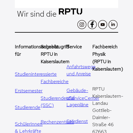
Wir sind die
Informationsangebot
Schnellzugriff
Service
Fachbereich
für
RPTU in
Physik
Kaiserslautern
(RPTU in
Anfahrtswege
Kaiserslautern)
und Anreise
Studieninteressierte
Fachbereiche
RPTU
Gebäude-
Erstsemester
Kaiserslautern-
und
StudierendenServiceCenter
Landau
Lagepläne
(SSC)
Studierende
Gottlieb-
Daimler-
Stördienst
Rechenzentrum
SchülerInnen
Straße 46
& Lehrkräfte
67663