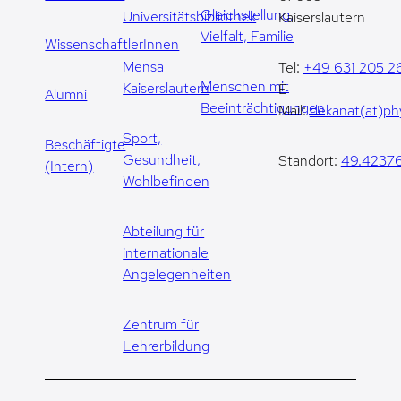
Gleichstellung,
Universitätsbibliothek
Kaiserslautern
Vielfalt, Familie
WissenschaftlerInnen
Mensa
Tel:
+49 631 205 2
Menschen mit
Kaiserslautern
E-
Alumni
Beeinträchtigungen
Mail:
dekanat(at)phy
Sport,
Beschäftigte
Gesundheit,
Standort:
49.42376
(Intern)
Wohlbefinden
Abteilung für
internationale
Angelegenheiten
Zentrum für
Lehrerbildung