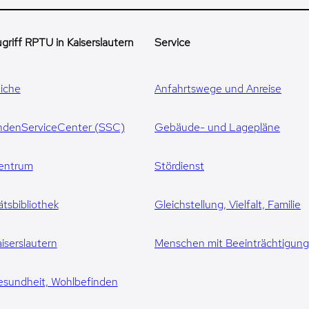
griff RPTU in Kaiserslautern
Service
iche
Anfahrtswege und Anreise
ndenServiceCenter (SSC)
Gebäude- und Lagepläne
entrum
Stördienst
ätsbibliothek
Gleichstellung, Vielfalt, Familie
iserslautern
Menschen mit Beeinträchtigun
esundheit, Wohlbefinden