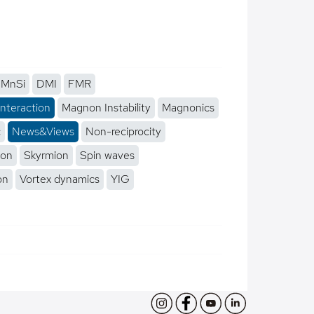
MnSi
DMI
FMR
interaction
Magnon Instability
Magnonics
c
News&Views
Non-reciprocity
ion
Skyrmion
Spin waves
on
Vortex dynamics
YIG