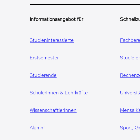
Informationsangebot für
Schnellzu
Studieninteressierte
Fachbere
Erstsemester
Studiere
Studierende
Rechenz
SchülerInnen & Lehrkräfte
Universit
WissenschaftlerInnen
Mensa Ka
Alumni
Sport, G