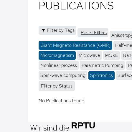
PUBLICATIONS
Filter by Tags
Reset Filters
Anisotrop
Giant Magneto Resistance (GMR)
Half-me
Micromagnetism
Microwave
MOKE
Nano
Nonlinear process
Parametric Pumping
P
Spin-wave computing
Spintronics
Surfac
Filter by Status
No Publications found
Wir sind die