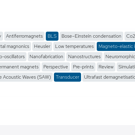
y
Antiferromagnets
BLS
Bose–Einstein condensation
Co2
tal magnonics
Heusler
Low temperatures
Magneto-elastic 
-oscillators
Nanofabrication
Nanostructures
Neuromorphi
ermanent magnets
Perspective
Pre-prints
Review
Simulat
e Acoustic Waves (SAW)
Transducer
Ultrafast demagnetisati