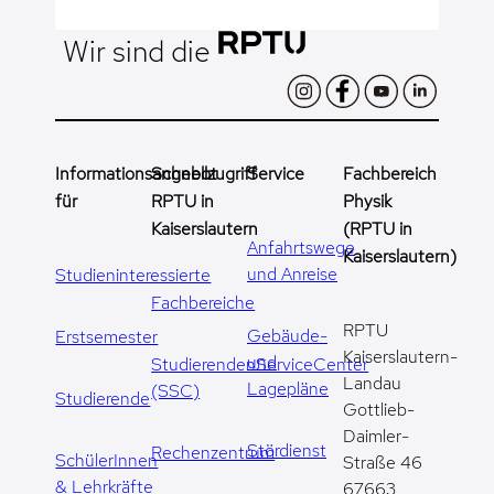
Wir sind die
Informationsangebot
Schnellzugriff
Service
Fachbereich
für
RPTU in
Physik
Kaiserslautern
(RPTU in
Anfahrtswege
Kaiserslautern)
und Anreise
Studieninteressierte
Fachbereiche
RPTU
Gebäude-
Erstsemester
Kaiserslautern-
und
StudierendenServiceCenter
Landau
Lagepläne
(SSC)
Studierende
Gottlieb-
Daimler-
Stördienst
Rechenzentrum
SchülerInnen
Straße 46
& Lehrkräfte
67663