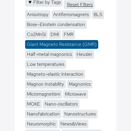
Filter by Tags
Reset Filters
Anisotropy
Antiferromagnets
BLS
Bose–Einstein condensation
Co2MnSi
DMI
FMR
Giant Magneto Resistance (GMR)
Half-metal magnonics
Heusler
Low temperatures
Magneto-elastic interaction
Magnon Instability
Magnonics
Micromagnetism
Microwave
MOKE
Nano-oscillators
Nanofabrication
Nanostructures
Neuromorphic
News&Views