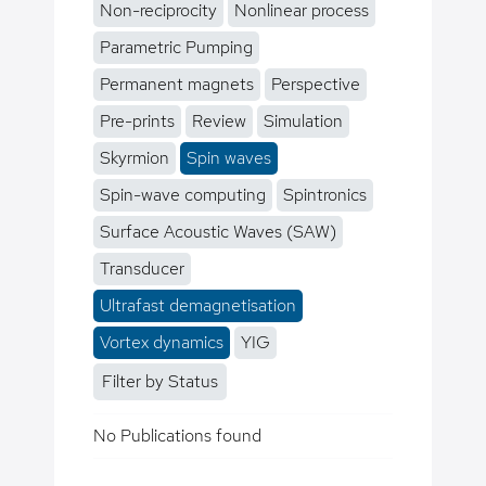
Non-reciprocity
Nonlinear process
Parametric Pumping
Permanent magnets
Perspective
Pre-prints
Review
Simulation
Skyrmion
Spin waves
Spin-wave computing
Spintronics
Surface Acoustic Waves (SAW)
Transducer
Ultrafast demagnetisation
Vortex dynamics
YIG
Filter by Status
No Publications found