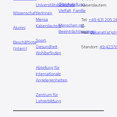
Gleichstellung,
Universitätsbibliothek
Kaiserslautern
Vielfalt, Familie
WissenschaftlerInnen
Mensa
Tel:
+49 631 205 2
Menschen mit
Kaiserslautern
E-
Alumni
Beeinträchtigungen
Mail:
dekanat(at)phy
Sport,
Beschäftigte
Gesundheit,
Standort:
49.42376
(Intern)
Wohlbefinden
Abteilung für
internationale
Angelegenheiten
Zentrum für
Lehrerbildung