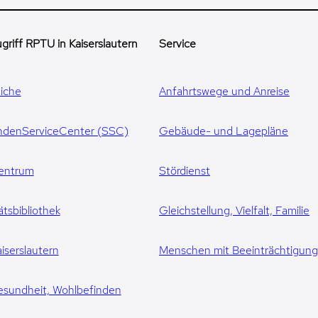
griff RPTU in Kaiserslautern
Service
iche
Anfahrtswege und Anreise
ndenServiceCenter (SSC)
Gebäude- und Lagepläne
entrum
Stördienst
ätsbibliothek
Gleichstellung, Vielfalt, Familie
iserslautern
Menschen mit Beeinträchtigun
esundheit, Wohlbefinden