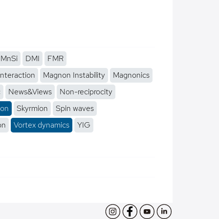
MnSi
DMI
FMR
interaction
Magnon Instability
Magnonics
c
News&Views
Non-reciprocity
ion
Skyrmion
Spin waves
on
Vortex dynamics
YIG