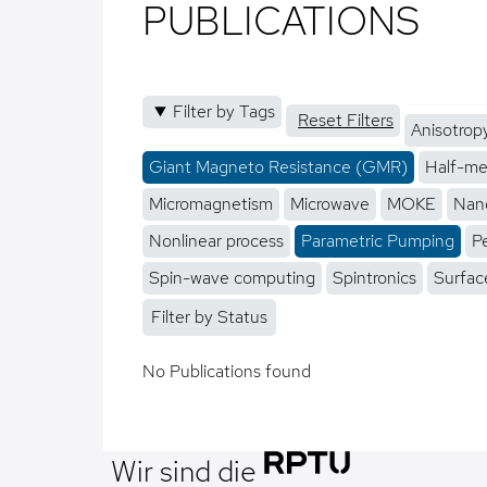
PUBLICATIONS
Filter by Tags
Reset Filters
Anisotrop
Giant Magneto Resistance (GMR)
Half-me
Micromagnetism
Microwave
MOKE
Nano
Nonlinear process
Parametric Pumping
P
Spin-wave computing
Spintronics
Surfac
Filter by Status
No Publications found
Wir sind die