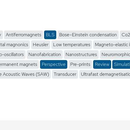
y
Antiferromagnets
BLS
Bose–Einstein condensation
Co2
tal magnonics
Heusler
Low temperatures
Magneto-elastic 
-oscillators
Nanofabrication
Nanostructures
Neuromorphi
ermanent magnets
Perspective
Pre-prints
Review
Simulat
e Acoustic Waves (SAW)
Transducer
Ultrafast demagnetisati