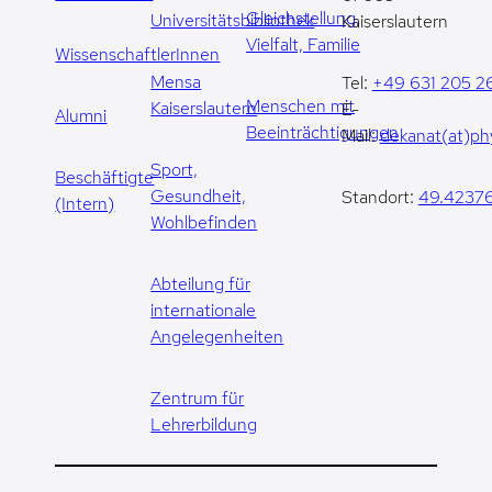
Gleichstellung,
Universitätsbibliothek
Kaiserslautern
Vielfalt, Familie
WissenschaftlerInnen
Mensa
Tel:
+49 631 205 2
Menschen mit
Kaiserslautern
E-
Alumni
Beeinträchtigungen
Mail:
dekanat(at)phy
Sport,
Beschäftigte
Gesundheit,
Standort:
49.42376
(Intern)
Wohlbefinden
Abteilung für
internationale
Angelegenheiten
Zentrum für
Lehrerbildung