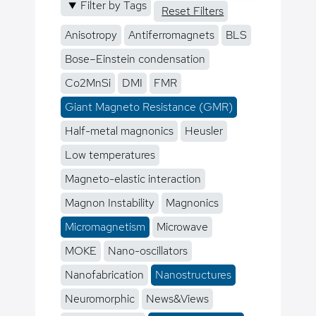
Filter by Tags
Reset Filters
Anisotropy
Antiferromagnets
BLS
Bose–Einstein condensation
Co2MnSi
DMI
FMR
Giant Magneto Resistance (GMR)
Half-metal magnonics
Heusler
Low temperatures
Magneto-elastic interaction
Magnon Instability
Magnonics
Micromagnetism
Microwave
MOKE
Nano-oscillators
Nanofabrication
Nanostructures
Neuromorphic
News&Views