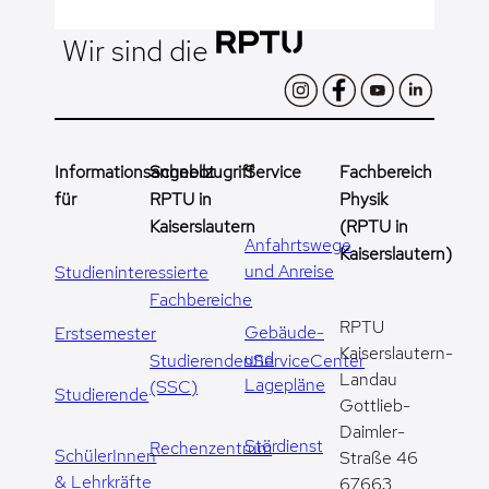
Wir sind die
Informationsangebot
Schnellzugriff
Service
Fachbereich
für
RPTU in
Physik
Kaiserslautern
(RPTU in
Anfahrtswege
Kaiserslautern)
und Anreise
Studieninteressierte
Fachbereiche
RPTU
Gebäude-
Erstsemester
Kaiserslautern-
und
StudierendenServiceCenter
Landau
Lagepläne
(SSC)
Studierende
Gottlieb-
Daimler-
Stördienst
Rechenzentrum
SchülerInnen
Straße 46
& Lehrkräfte
67663