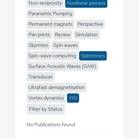
Non-reciprocity
Nonlinear process
Parametric Pumping
Permanent magnets
Perspective
Pre-prints
Review
Simulation
Skyrmion
Spin waves
Spin-wave computing
Spintronics
Surface Acoustic Waves (SAW)
Transducer
Ultrafast demagnetisation
Vortex dynamics
YIG
Filter by Status
No Publications found