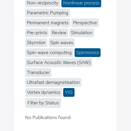
Non-reciprocity
Nonlinear process
Parametric Pumping
Permanent magnets
Perspective
Pre-prints
Review
Simulation
Skyrmion
Spin waves
Spin-wave computing
Spintronics
Surface Acoustic Waves (SAW)
Transducer
Ultrafast demagnetisation
Vortex dynamics
YIG
Filter by Status
No Publications found