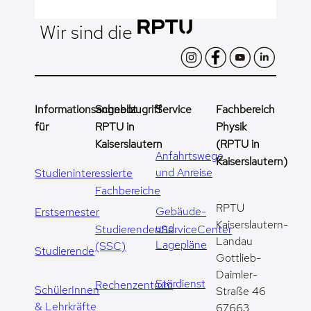
Wir sind die
Informationsangebot
Schnellzugriff
Service
Fachbereich
für
RPTU in
Physik
Kaiserslautern
(RPTU in
Anfahrtswege
Kaiserslautern)
und Anreise
Studieninteressierte
Fachbereiche
RPTU
Gebäude-
Erstsemester
Kaiserslautern-
und
StudierendenServiceCenter
Landau
Lagepläne
(SSC)
Studierende
Gottlieb-
Daimler-
Stördienst
Rechenzentrum
SchülerInnen
Straße 46
& Lehrkräfte
67663