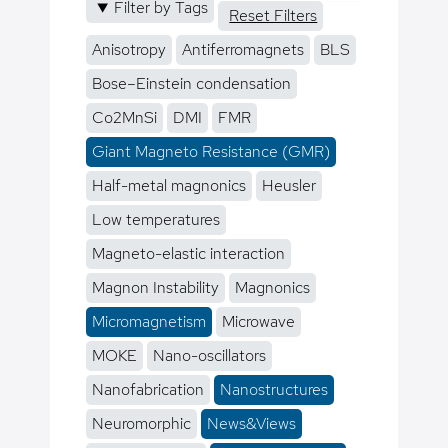
Filter by Tags
Reset Filters
Anisotropy
Antiferromagnets
BLS
Bose–Einstein condensation
Co2MnSi
DMI
FMR
Giant Magneto Resistance (GMR)
Half-metal magnonics
Heusler
Low temperatures
Magneto-elastic interaction
Magnon Instability
Magnonics
Micromagnetism
Microwave
MOKE
Nano-oscillators
Nanofabrication
Nanostructures
Neuromorphic
News&Views