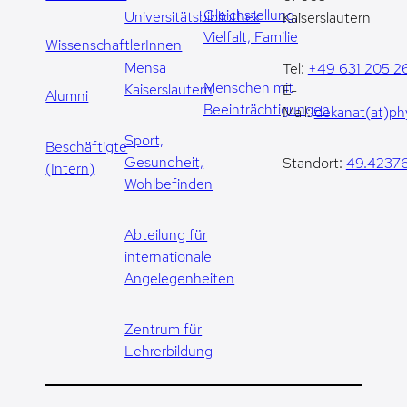
Gleichstellung,
Universitätsbibliothek
Kaiserslautern
Vielfalt, Familie
WissenschaftlerInnen
Mensa
Tel:
+49 631 205 2
Menschen mit
Kaiserslautern
E-
Alumni
Beeinträchtigungen
Mail:
dekanat(at)phy
Sport,
Beschäftigte
Gesundheit,
Standort:
49.42376
(Intern)
Wohlbefinden
Abteilung für
internationale
Angelegenheiten
Zentrum für
Lehrerbildung