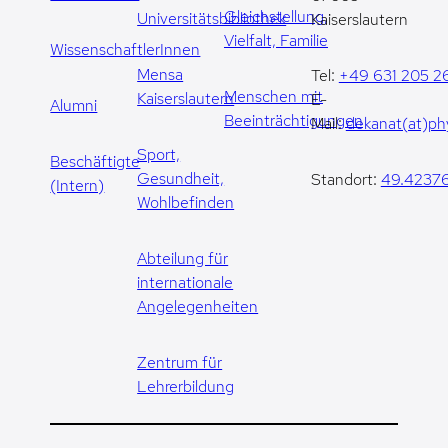
Gleichstellung,
Universitätsbibliothek
Kaiserslautern
Vielfalt, Familie
WissenschaftlerInnen
Mensa
Tel:
+49 631 205 2
Menschen mit
Kaiserslautern
E-
Alumni
Beeinträchtigungen
Mail:
dekanat(at)phy
Sport,
Beschäftigte
Gesundheit,
Standort:
49.42376
(Intern)
Wohlbefinden
Abteilung für
internationale
Angelegenheiten
Zentrum für
Lehrerbildung