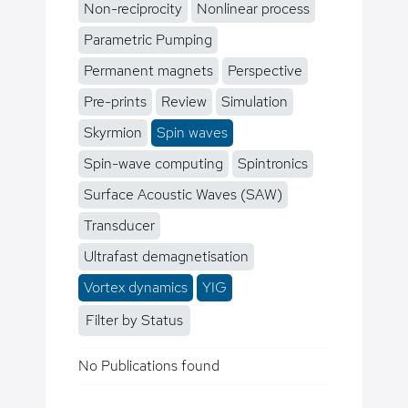
Non-reciprocity
Nonlinear process
Parametric Pumping
Permanent magnets
Perspective
Pre-prints
Review
Simulation
Skyrmion
Spin waves
Spin-wave computing
Spintronics
Surface Acoustic Waves (SAW)
Transducer
Ultrafast demagnetisation
Vortex dynamics
YIG
Filter by Status
No Publications found