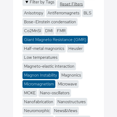
Filter by Tags
Reset Filters
Anisotropy
Antiferromagnets
BLS
Bose–Einstein condensation
Co2MnSi
DMI
FMR
Giant Magneto Resistance (GMR)
Half-metal magnonics
Heusler
Low temperatures
Magneto-elastic interaction
Magnon Instability
Magnonics
Micromagnetism
Microwave
MOKE
Nano-oscillators
Nanofabrication
Nanostructures
Neuromorphic
News&Views