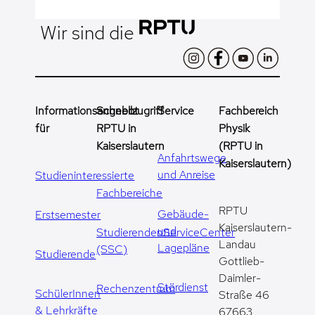
Wir sind die
Informationsangebot
Schnellzugriff
Service
Fachbereich
für
RPTU in
Physik
Kaiserslautern
(RPTU in
Anfahrtswege
Kaiserslautern)
und Anreise
Studieninteressierte
Fachbereiche
RPTU
Gebäude-
Erstsemester
Kaiserslautern-
und
StudierendenServiceCenter
Landau
Lagepläne
(SSC)
Studierende
Gottlieb-
Daimler-
Stördienst
Rechenzentrum
SchülerInnen
Straße 46
& Lehrkräfte
67663