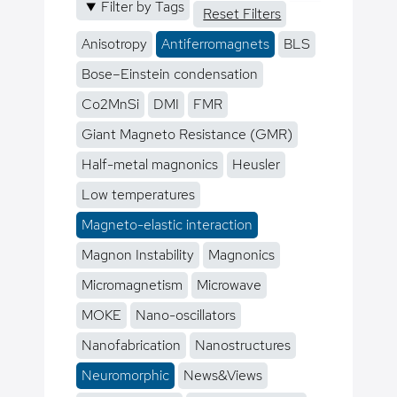
Filter by Tags
Reset Filters
Anisotropy
Antiferromagnets
BLS
Bose–Einstein condensation
Co2MnSi
DMI
FMR
Giant Magneto Resistance (GMR)
Half-metal magnonics
Heusler
Low temperatures
Magneto-elastic interaction
Magnon Instability
Magnonics
Micromagnetism
Microwave
MOKE
Nano-oscillators
Nanofabrication
Nanostructures
Neuromorphic
News&Views