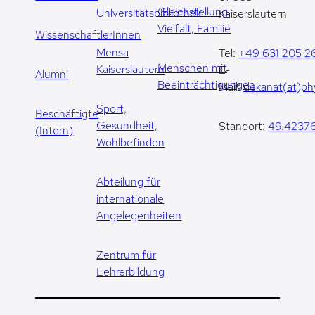
Gleichstellung,
Universitätsbibliothek
Kaiserslautern
Vielfalt, Familie
WissenschaftlerInnen
Mensa
Tel:
+49 631 205 2
Menschen mit
Kaiserslautern
E-
Alumni
Beeinträchtigungen
Mail:
dekanat(at)phy
Sport,
Beschäftigte
Gesundheit,
Standort:
49.42376
(Intern)
Wohlbefinden
Abteilung für
internationale
Angelegenheiten
Zentrum für
Lehrerbildung