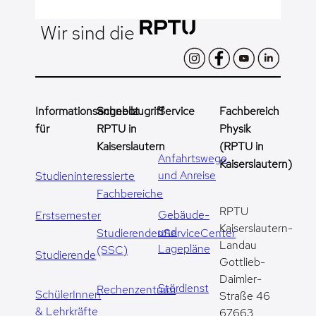
Wir sind die
Informationsangebot
Schnellzugriff
Service
Fachbereich
für
RPTU in
Physik
Kaiserslautern
(RPTU in
Anfahrtswege
Kaiserslautern)
und Anreise
Studieninteressierte
Fachbereiche
RPTU
Gebäude-
Erstsemester
Kaiserslautern-
und
StudierendenServiceCenter
Landau
Lagepläne
(SSC)
Studierende
Gottlieb-
Daimler-
Stördienst
Rechenzentrum
SchülerInnen
Straße 46
& Lehrkräfte
67663